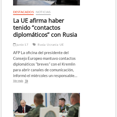
Ucrania
desde
abril
DESTACADOS
NOTICIAS
de
La UE afirma haber
2022,
según
tenido “contactos
la
diplomáticos” con Rusia
ONU
junio 17
Rusia
Ucrania
UE
AFP La oficina del presidente del
Consejo Europeo mantuvo contactos
diplomáticos “breves” con el Kremlin
para abrir canales de comunicación,
informó el miércoles un responsable…
La
Ver más
UE
afirma
haber
tenido
“contactos
diplomáticos”
con