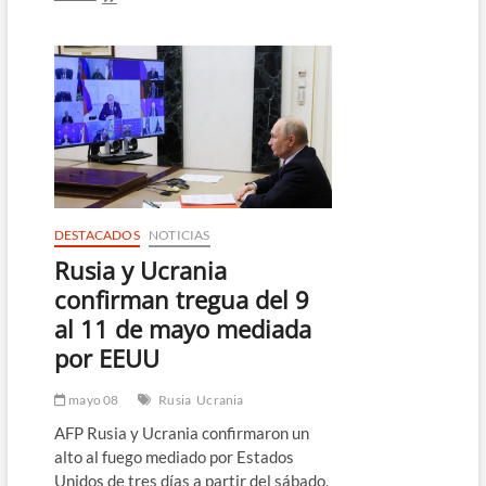
dice
que
es
pronto
para
hablar
de
“detalles”
sobre
el
fin
de
DESTACADOS
NOTICIAS
la
Rusia y Ucrania
guerra
de
confirman tregua del 9
Ucrania
al 11 de mayo mediada
por EEUU
mayo 08
Rusia
Ucrania
AFP Rusia y Ucrania confirmaron un
alto al fuego mediado por Estados
Unidos de tres días a partir del sábado,