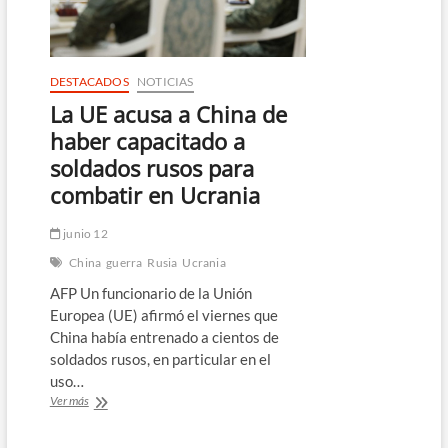
Rusia
DESTACADOS
NOTICIAS
La UE acusa a China de
haber capacitado a
soldados rusos para
combatir en Ucrania
junio 12
China
guerra
Rusia
Ucrania
AFP Un funcionario de la Unión
Europea (UE) afirmó el viernes que
China había entrenado a cientos de
soldados rusos, en particular en el
uso…
La
Ver más
UE
acusa