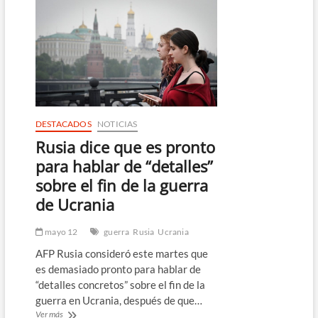
a
China
de
haber
capacitado
a
soldados
rusos
para
combatir
DESTACADOS
NOTICIAS
en
Rusia dice que es pronto
Ucrania
para hablar de “detalles”
sobre el fin de la guerra
de Ucrania
mayo 12
guerra
Rusia
Ucrania
AFP Rusia consideró este martes que
es demasiado pronto para hablar de
“detalles concretos” sobre el fin de la
guerra en Ucrania, después de que…
Rusia
Ver más