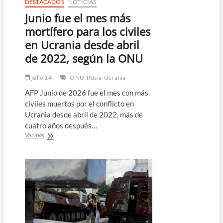
DESTACADOS
NOTICIAS
Junio fue el mes más
mortífero para los civiles
en Ucrania desde abril
de 2022, según la ONU
julio 14
ONU
Rusia
Ucrania
AFP Junio de 2026 fue el mes con más
civiles muertos por el conflicto en
Ucrania desde abril de 2022, más de
cuatro años después…
Junio
Ver más
fue
el
mes
más
mortífero
para
los
civiles
en