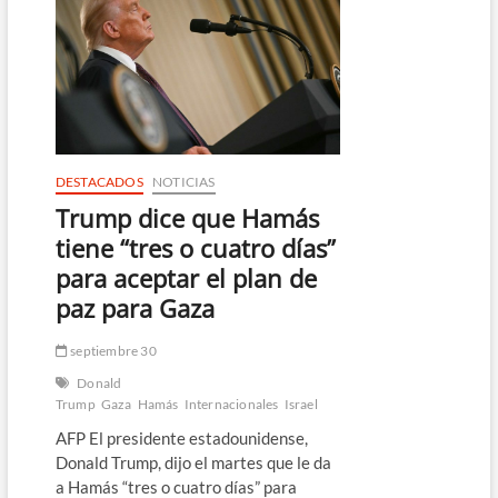
el
alcalde
de
Chicago
y
el
gobernador
de
Illinois
DESTACADOS
NOTICIAS
Trump dice que Hamás
tiene “tres o cuatro días”
para aceptar el plan de
paz para Gaza
septiembre 30
Donald
Trump
Gaza
Hamás
Internacionales
Israel
AFP El presidente estadounidense,
Donald Trump, dijo el martes que le da
a Hamás “tres o cuatro días” para