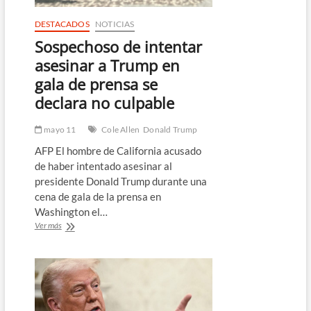
DESTACADOS
NOTICIAS
Sospechoso de intentar
asesinar a Trump en
gala de prensa se
declara no culpable
mayo 11
Cole Allen
Donald Trump
AFP El hombre de California acusado
de haber intentado asesinar al
presidente Donald Trump durante una
cena de gala de la prensa en
Washington el…
Sospechoso
Ver más
de
intentar
asesinar
a
Trump
en