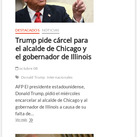
gala
de
prensa
se
declara
no
DESTACADOS
NOTICIAS
culpable
Trump pide cárcel para
el alcalde de Chicago y
el gobernador de Illinois
octubre 08
Donald Trump
Internacionales
AFP El presidente estadounidense,
Donald Trump, pidió el miércoles
encarcelar al alcalde de Chicago y al
gobernador de Illinois a causa de su
falta de…
Trump
Ver más
pide
cárcel
para