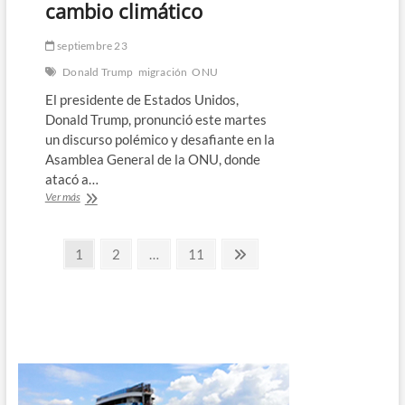
cambio climático
septiembre 23
Donald Trump
migración
ONU
El presidente de Estados Unidos,
Donald Trump, pronunció este martes
un discurso polémico y desafiante en la
Asamblea General de la ONU, donde
atacó a…
Trump
Ver más
acusa
a
Paginación
la
Página
Página
Página
Página
1
2
…
11
ONU
siguiente
de
de
promover
entradas
migración
ilegal
y
llama
“estafa”
al