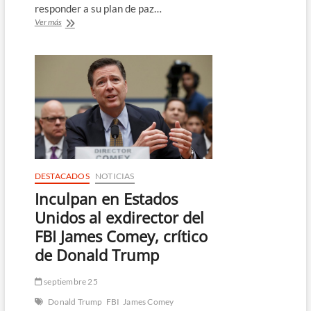
responder a su plan de paz…
Trump
Ver más
dice
que
Hamás
tiene
“tres
o
cuatro
días”
para
aceptar
el
plan
DESTACADOS
NOTICIAS
de
Inculpan en Estados
paz
para
Unidos al exdirector del
Gaza
FBI James Comey, crítico
de Donald Trump
septiembre 25
Donald Trump
FBI
James Comey