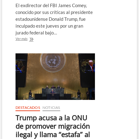
El exdirector del FBI James Comey,
conocido por sus críticas al presidente
estadounidense Donald Trump, fue
inculpado este jueves por un gran
jurado federal bajo…
Inculpan
Ver más
en
Estados
Unidos
al
exdirector
del
FBI
James
Comey,
crítico
de
Donald
DESTACADOS
NOTICIAS
Trump
Trump acusa a la ONU
de promover migración
ilegal y llama “estafa” al