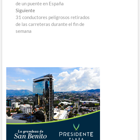
de
de un puente en España
entradas
Entrada
Siguiente
siguiente:
31 conductores peligrosos retirados
de las carreteras durante el fin de
semana