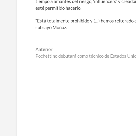
tiempo a amantes del riesgo, ‘influencers’ y creado
esté permitido hacerlo.
“Está totalmente prohibido y (…) hemos reiterado e
subrayó Muñoz.
Navegación
Entrada
Anterior
anterior:
Pochettino debutará como técnico de Estados Un
de
entradas