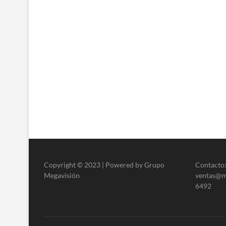
Copyright © 2023 | Powered by Grupo
Contacto:
Megavisión
ventas@me
6492