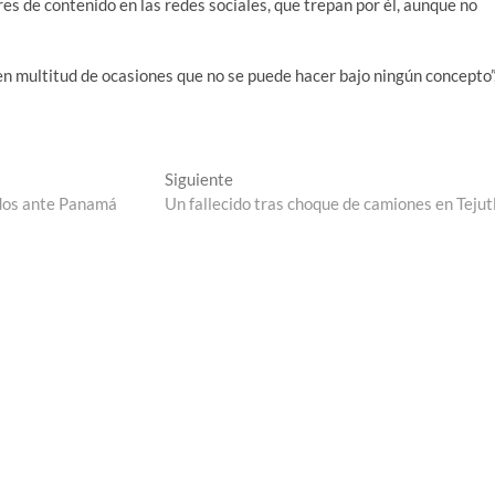
res de contenido en las redes sociales, que trepan por él, aunque no
n multitud de ocasiones que no se puede hacer bajo ningún concepto”
Entrada
Siguiente
siguiente:
idos ante Panamá
Un fallecido tras choque de camiones en Tejut