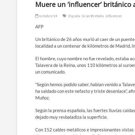
Muere un ‘influencer’ británico
octubre 14
España
Gran Bretaña
influencer
AFP
Un británico de 26 años murió al caer de un puent
localidad a un centenar de kilómetros de Madrid, i
El hombre, cuyo nombre no fue revelado, estaba a
Talavera de la Reina, unos 110 kilómetros al suroes
un comunicado.
“Según hemos podido saber, habían venido a Talaver
ha saldado con este nefasto y triste desenlace”, a
Muñoz.
Según la prensa española, las fuertes lluvias caída
dejado muy resbaladiza la superficie.
Con 152 cables metálicos e impresionantes vistas s