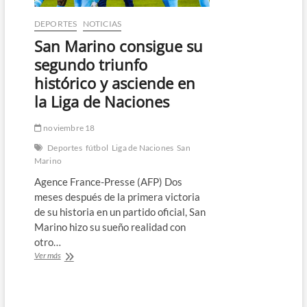
DEPORTES
NOTICIAS
San Marino consigue su
segundo triunfo
histórico y asciende en
la Liga de Naciones
noviembre 18
Deportes
fútbol
Liga de Naciones
San
Marino
Agence France-Presse (AFP) Dos
meses después de la primera victoria
de su historia en un partido oficial, San
Marino hizo su sueño realidad con
otro…
San
Ver más
Marino
consigue
su
segundo