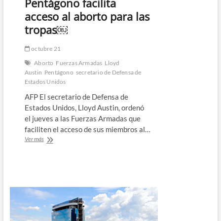
Pentágono facilita
Rusia
es
acceso al aborto para las
el
tropas￼
responsable
final
de
octubre 21
explosión
Aborto
Fuerzas Armadas
Lloyd
en
Austin
Pentágono
secretario de Defensa de
Polonia
Estados Unidos
￼
AFP El secretario de Defensa de
Estados Unidos, Lloyd Austin, ordenó
el jueves a las Fuerzas Armadas que
faciliten el acceso de sus miembros al…
Pentágono
Ver más
facilita
acceso
al
aborto
para
las
tropas
￼