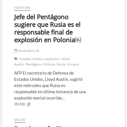
publica
documentos
NOTICIAS
secretos
Jefe del Pentágono
sobre
los
sugiere que Rusia es el
ovnis
responsable final de
explosión en Polonia￼
noviembre 16
Estados Unidos
explosión
Lloyd
Austin
Pentágono
Polonia
Rusia
Ucrania
AFP El secretario de Defensa de
Estados Unidos, Lloyd Austin, sugirió
este miércoles que Rusia es
responsable en última instancia de una
explosión mortal ocurrida…
Jefe
Ver más
del
Pentágono
sugiere
SALUD
que