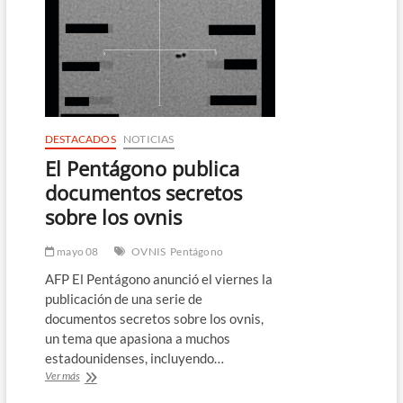
visita
en
Guantánamo
advierte
a
Cuba
que
no
comprende
DESTACADOS
NOTICIAS
armas
El Pentágono publica
que
amenazan
documentos secretos
a
sobre los ovnis
EEUU
mayo 08
OVNIS
Pentágono
AFP El Pentágono anunció el viernes la
publicación de una serie de
documentos secretos sobre los ovnis,
un tema que apasiona a muchos
estadounidenses, incluyendo…
El
Ver más
Pentágono