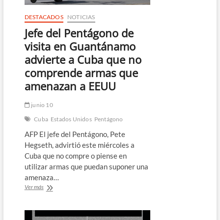
DESTACADOS
NOTICIAS
Jefe del Pentágono de
visita en Guantánamo
advierte a Cuba que no
comprende armas que
amenazan a EEUU
junio 10
Cuba
Estados Unidos
Pentágono
AFP El jefe del Pentágono, Pete
Hegseth, advirtió este miércoles a
Cuba que no compre o piense en
utilizar armas que puedan suponer una
amenaza…
Jefe
Ver más
del
Pentágono
de