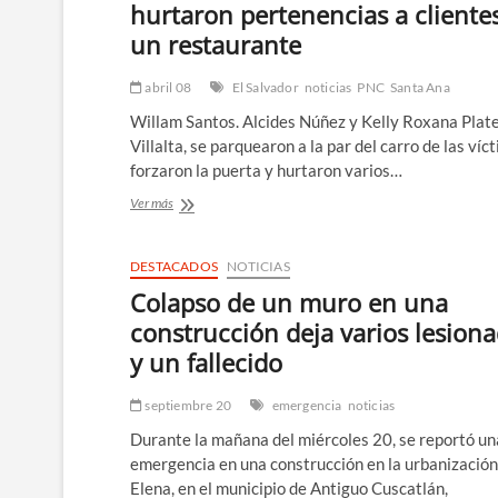
hurtaron pertenencias a cliente
un restaurante
abril 08
El Salvador
noticias
PNC
Santa Ana
Willam Santos. Alcides Núñez y Kelly Roxana Plat
Villalta, se parquearon a la par del carro de las víc
forzaron la puerta y hurtaron varios…
Capturan
Ver más
a
delincuentes
que
DESTACADOS
NOTICIAS
hurtaron
Colapso de un muro en una
pertenencias
a
construcción deja varios lesion
clientes
y un fallecido
de
un
restaurante
septiembre 20
emergencia
noticias
Durante la mañana del miércoles 20, se reportó un
emergencia en una construcción en la urbanizació
Elena, en el municipio de Antiguo Cuscatlán,