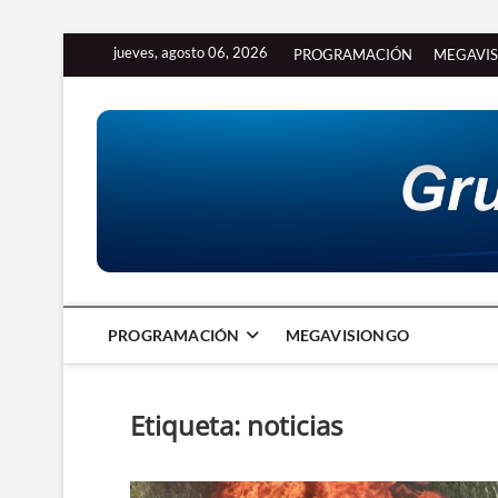
Saltar
jueves, agosto 06, 2026
PROGRAMACIÓN
MEGAVI
al
contenido
PROGRAMACIÓN
MEGAVISIONGO
Etiqueta:
noticias