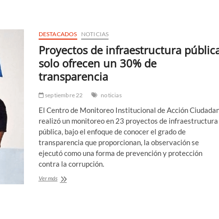
cocaína
en
tiburones
de
DESTACADOS
NOTICIAS
Río
de
Proyectos de infraestructura públic
Janeiro
solo ofrecen un 30% de
transparencia
septiembre 22
noticias
El Centro de Monitoreo Institucional de Acción Ciudada
realizó un monitoreo en 23 proyectos de infraestructura
pública, bajo el enfoque de conocer el grado de
transparencia que proporcionan, la observación se
ejecutó como una forma de prevención y protección
contra la corrupción.
Proyectos
Ver más
de
infraestructura
pública
solo