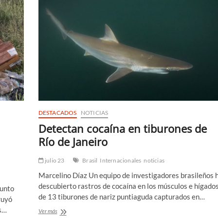
DESTACADOS
NOTICIAS
Detectan cocaína en tiburones de
Río de Janeiro
julio 23
Brasil
Internacionales
noticias
Marcelino Díaz Un equipo de investigadores brasileños 
descubierto rastros de cocaína en los músculos e hígado
junto
de 13 tiburones de nariz puntiaguda capturados en…
ruyó
s…
Detectan
Ver más