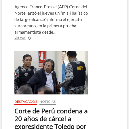
Agence France-Presse (AFP) Corea del
Norte lanzó el jueves un “misil balístico
de largo alcance”, informó el ejército
surcoreano, en la primera prueba
armamentista desde…
Corea
Ver más
del
Norte
lanzó
misil
hacia
el
mar
de
Japón
DESTACADOS
NOTICIAS
Corte de Perú condena a
20 años de cárcel a
expresidente Toledo por