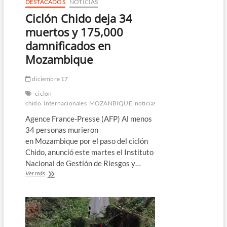
DESTACADOS
NOTICIAS
Ciclón Chido deja 34
muertos y 175,000
damnificados en
Mozambique
diciembre 17
ciclón
chido
Internacionales
MOZANBIQUE
noticias
Agence France-Presse (AFP) Al menos
34 personas murieron
en Mozambique por el paso del ciclón
Chido, anunció este martes el Instituto
Nacional de Gestión de Riesgos y…
Ciclón
Ver más
Chido
deja
34
muertos
y