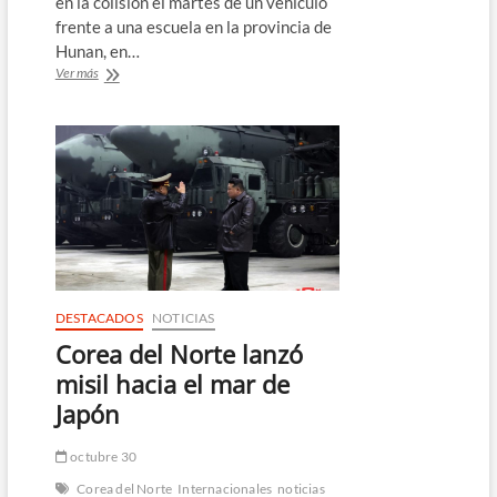
en la colisión el martes de un vehículo
frente a una escuela en la provincia de
Hunan, en…
Varios
Ver más
niños
resultan
heridos
en
accidente
frente
a
escuela
en
China
DESTACADOS
NOTICIAS
Corea del Norte lanzó
misil hacia el mar de
Japón
octubre 30
Corea del Norte
Internacionales
noticias