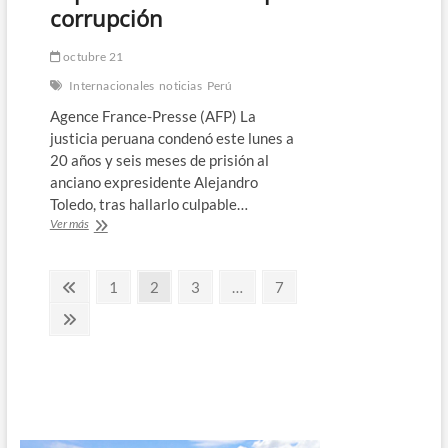
corrupción
octubre 21
Internacionales
noticias
Perú
Agence France-Presse (AFP) La
justicia peruana condenó este lunes a
20 años y seis meses de prisión al
anciano expresidente Alejandro
Toledo, tras hallarlo culpable…
Corte
Ver más
de
Perú
Paginación
condena
Página
Página
Página
Página
Página
1
2
3
…
7
a
anterior
de
20
Página
años
siguiente
entradas
de
cárcel
a
expresidente
Toledo
por