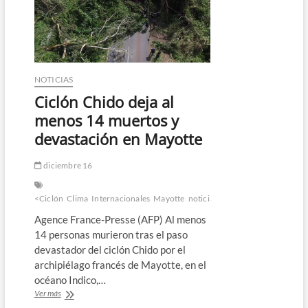
175,000
damnificados
en
Mozambique
NOTICIAS
Ciclón Chido deja al
menos 14 muertos y
devastación en Mayotte
diciembre 16
<Ciclón
Clima
Internacionales
Mayotte
noticias
Agence France-Presse (AFP) Al menos
14 personas murieron tras el paso
devastador del ciclón Chido por el
archipiélago francés de Mayotte, en el
océano Indico,…
Ciclón
Ver más
Chido