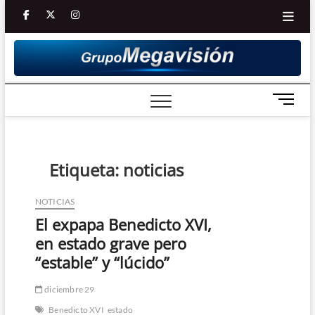
Saltar
facebook
twitter
Youtube
instagram
al
contenido
B
o
t
ó
n
Etiqueta:
noticias
d
e
NOTICIAS
m
El expapa Benedicto XVI,
e
n
en estado grave pero
ú
“estable” y “lúcido”
diciembre 29
Benedicto XVI
estado