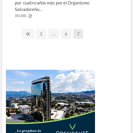
por cuatro años más por el Organismo
Salvadoreño…
ANDA
Ver más
recibe
acreditación
Paginación
por
Página
Página
Página
Página
1
…
6
7
su
anterior
de
buen
control
entradas
de
calidad