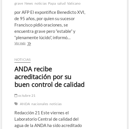
grave
News
noticias
Papa
salud
Vaticano
por AFP El expontífice Benedicto XVI,
de 95 años, por quien su sucesor
Francisco pidió oraciones, se
encuentra grave pero “estable” y
“plenamente lúcido”, informó…
El
Ver más
expapa
Benedicto
XVI,
NOTICIAS
en
ANDA recibe
estado
grave
acreditación por su
pero
buen control de calidad
“estable”
y
“lúcido”
octubre 21
ANDA
nacionales
noticias
Redacción 21 Este viernes el
Laboratorio Central de calidad del
agua de la ANDA ha sido acreditado