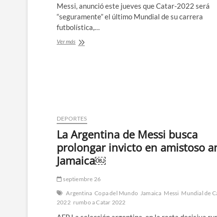
Messi, anunció este jueves que Catar-2022 será
“seguramente” el último Mundial de su carrera
futbolística,…
Messi
Ver más
anuncia
que
“seguramente”
Catar-
2022
será
su
último
DEPORTES
Mundial
￼
La Argentina de Messi busca
prolongar invicto en amistoso a
Jamaica￼
septiembre 26
Argentina
Copa del Mundo
Jamaica
Messi
Mundial de C
2022
rumbo a Catar 2022