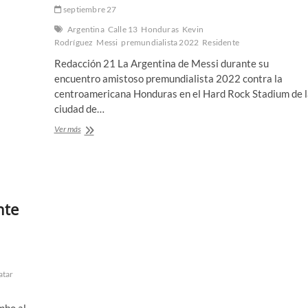
a
septiembre 27
Maradona
￼
Argentina
Calle 13
Honduras
Kevin
Rodríguez
Messi
premundialista 2022
Residente
Redacción 21 La Argentina de Messi durante su
encuentro amistoso premundialista 2022 contra la
centroamericana Honduras en el Hard Rock Stadium de l
ciudad de…
¡Encuentro
Ver más
de
estrellas!
“Residente”
entre
las
personalidades
nte
que
asistieron
al
partido
Honduras-
atar
Argentina