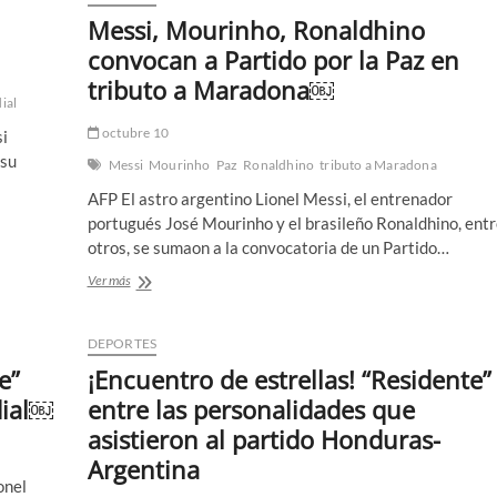
Messi, Mourinho, Ronaldhino
convocan a Partido por la Paz en
tributo a Maradona￼
ial
octubre 10
si
 su
Messi
Mourinho
Paz
Ronaldhino
tributo a Maradona
AFP El astro argentino Lionel Messi, el entrenador
portugués José Mourinho y el brasileño Ronaldhino, entr
otros, se sumaon a la convocatoria de un Partido…
Messi,
Ver más
Mourinho,
Ronaldhino
convocan
DEPORTES
a
e”
¡Encuentro de estrellas! “Residente”
Partido
por
dial￼
entre las personalidades que
la
asistieron al partido Honduras-
Paz
en
Argentina
tributo
onel