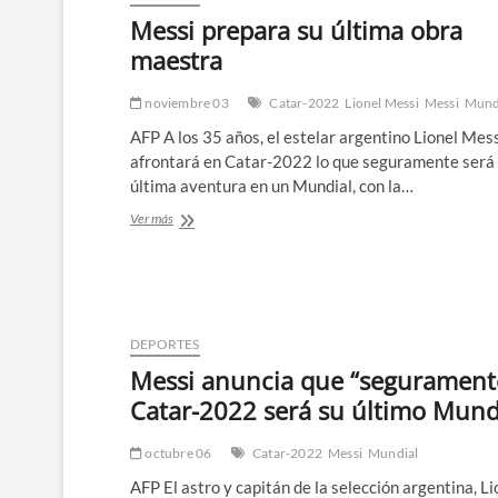
Messi prepara su última obra
maestra
noviembre 03
Catar-2022
Lionel Messi
Messi
Mund
AFP A los 35 años, el estelar argentino Lionel Mes
afrontará en Catar-2022 lo que seguramente será
última aventura en un Mundial, con la…
Messi
Ver más
prepara
su
última
obra
maestra
DEPORTES
Messi anuncia que “segurament
Catar-2022 será su último Mun
octubre 06
Catar-2022
Messi
Mundial
AFP El astro y capitán de la selección argentina, Li