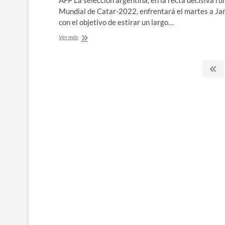
AFP La selección argentina, en la recta decisiva ru
Mundial de Catar-2022, enfrentará el martes a Ja
con el objetivo de estirar un largo…
La
Ver más
Argentina
de
Paginación
Messi
Pá
busca
an
de
prolongar
invicto
entradas
en
amistoso
ante
Jamaica
￼