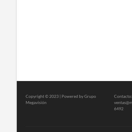
Copyright © 2023 | Powered by Grupo
Contacto:
Megavisión
ventas@me
6492