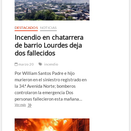
a
16
niñas
en
un
DESTACADOS
NOTICIAS
internado
Incendio en chatarrera
de
Kenia
de barrio Lourdes deja
dos fallecidos
marzo 20
incendio
Por William Santos Padre e hijo
murieron en el siniestro registrado en
la 34.ª Avenida Norte; bomberos
controlaron la emergencia Dos
personas fallecieron esta mañana…
Incendio
Ver más
en
chatarrera
de
barrio
Lourdes