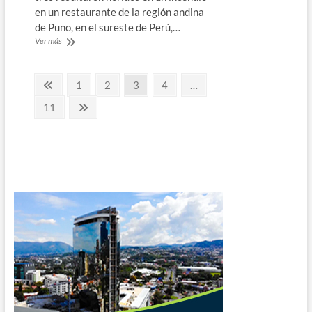
en un restaurante de la región andina
de Puno, en el sureste de Perú,…
Diez
Ver más
universitarios
mueren
Paginación
en
Página
Página
Página
Página
Página
1
2
3
4
…
incendio
anterior
de
en
Página
Página
11
un
siguiente
entradas
restaurante
en
Perú