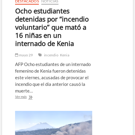
DESTACADOS
NOTICIAS
Ocho estudiantes
detenidas por “incendio
voluntario” que mató a
16 niñas en un
internado de Kenia
mayo 29
incendio
Kenia
AFP Ocho estudiantes de un internado
femenino de Kenia fueron detenidas
este viernes, acusadas de provocar el
incendio que el día anterior causó la
muerte…
Ocho
Ver más
estudiantes
detenidas
por
“incendio
voluntario”
que
mató