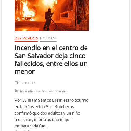
deja
dos
fallecidos
DESTACADOS
NOTICIAS
Incendio en el centro de
San Salvador deja cinco
fallecidos, entre ellos un
menor
febrero 13
incendio
San Salvador Centro
Por William Santos El siniestro ocurrió
en la 6.ª avenida Sur; Bomberos
confirmó que dos adultos y un niño
murieron, mientras una mujer
embarazada fue…