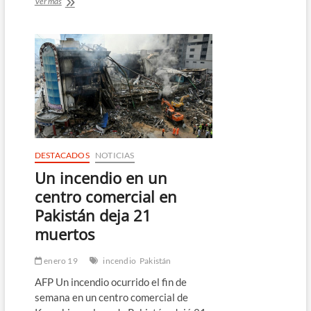
Incendio
Ver más
en
el
centro
de
San
Salvador
deja
cinco
fallecidos,
entre
ellos
un
DESTACADOS
NOTICIAS
menor
Un incendio en un
centro comercial en
Pakistán deja 21
muertos
enero 19
incendio
Pakistán
AFP Un incendio ocurrido el fin de
semana en un centro comercial de