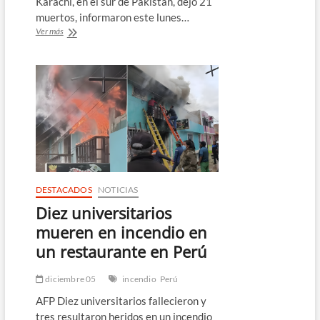
Karachi, en el sur de Pakistán, dejó 21
muertos, informaron este lunes…
Un
Ver más
incendio
en
un
centro
comercial
en
Pakistán
deja
21
muertos
DESTACADOS
NOTICIAS
Diez universitarios
mueren en incendio en
un restaurante en Perú
diciembre 05
incendio
Perú
AFP Diez universitarios fallecieron y
tres resultaron heridos en un incendio