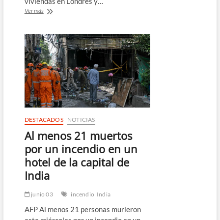
viviendas en Londres y…
Encarcelados
Ver más
dos
hombres
en
Reino
Unido
por
incendios
presuntamente
alentados
por
Rusia
DESTACADOS
NOTICIAS
Al menos 21 muertos
por un incendio en un
hotel de la capital de
India
junio 03
incendio
India
AFP Al menos 21 personas murieron