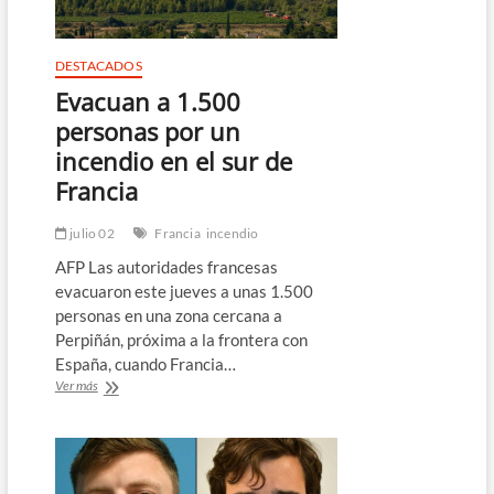
de
calzado
en
DESTACADOS
China
Evacuan a 1.500
personas por un
incendio en el sur de
Francia
julio 02
Francia
incendio
AFP Las autoridades francesas
evacuaron este jueves a unas 1.500
personas en una zona cercana a
Perpiñán, próxima a la frontera con
España, cuando Francia…
Evacuan
Ver más
a
1.500
personas
por
un