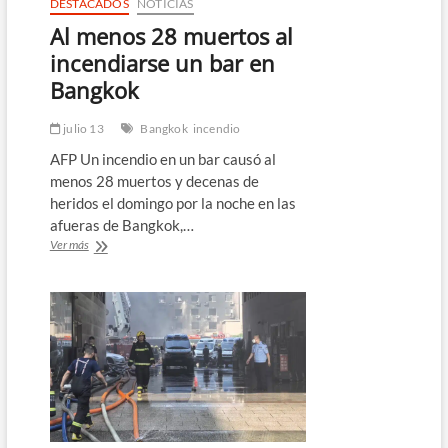
DESTACADOS
NOTICIAS
Al menos 28 muertos al
incendiarse un bar en
Bangkok
julio 13
Bangkok
incendio
AFP Un incendio en un bar causó al
menos 28 muertos y decenas de
heridos el domingo por la noche en las
afueras de Bangkok,…
Al
Ver más
menos
28
muertos
al
incendiarse
un
bar
en
Bangkok