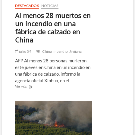
DESTACADOS
NOTICIAS
Al menos 28 muertos en
un incendio en una
fábrica de calzado en
China
julio 09
China
incendio
Jinjiang
AFP Al menos 28 personas murieron
este jueves en China en un incendio en
una fábrica de calzado, informó la
agencia oficial Xinhua, en el…
Al
Ver más
menos
28
muertos
en
un
incendio
en
una
fábrica