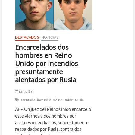
incendio
en
el
sur
de
Francia
DESTACADOS
NOTICIAS
Encarcelados dos
hombres en Reino
Unido por incendios
presuntamente
alentados por Rusia
junio 19
atentado
incendio
Reino Unido
Rusia
AFP Un juez del Reino Unido encarceló
este viernes a dos hombres por
ataques incendiarios, supuestamente
respaldados por Rusia, contra dos