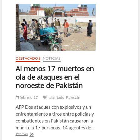
bajo
custodia
por
intento
de
ataque
a
Bank
of
America
en
DESTACADOS
NOTICIAS
París
Al menos 17 muertos en
ola de ataques en el
noroeste de Pakistán
febrero 17
atentado
Pakistán
AFP Dos ataques con explosivos y un
enfrentamiento a tiros entre policías y
combatientes en Pakistán causaron la
muerte a 17 personas, 14 agentes de…
Al
Ver más
menos