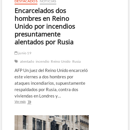
DESTACADOS
NOTICIAS
Encarcelados dos
hombres en Reino
Unido por incendios
presuntamente
alentados por Rusia
junio 19
atentado
incendio
Reino Unido
Rusia
AFP Un juez del Reino Unido encarceló
este viernes a dos hombres por
ataques incendiarios, supuestamente
respaldados por Rusia, contra dos
viviendas en Londres y…
Encarcelados
Ver más
dos
hombres
en
Reino
Unido