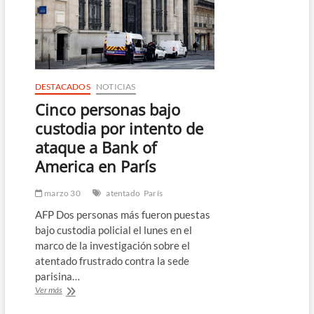
por
incendios
presuntamente
alentados
por
Rusia
DESTACADOS
NOTICIAS
Cinco personas bajo
custodia por intento de
ataque a Bank of
America en París
marzo 30
atentado
París
AFP Dos personas más fueron puestas
bajo custodia policial el lunes en el
marco de la investigación sobre el
atentado frustrado contra la sede
parisina…
Cinco
Ver más
personas