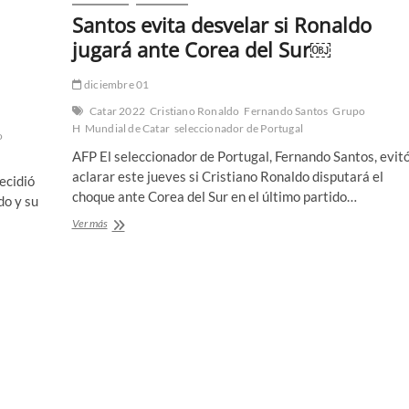
Santos evita desvelar si Ronaldo
jugará ante Corea del Sur￼
diciembre 01
Catar 2022
Cristiano Ronaldo
Fernando Santos
Grupo
H
Mundial de Catar
seleccionador de Portugal
o
AFP El seleccionador de Portugal, Fernando Santos, evit
aclarar este jueves si Cristiano Ronaldo disputará el
ecidió
choque ante Corea del Sur en el último partido…
do y su
Santos
Ver más
evita
desvelar
si
Ronaldo
jugará
ante
Corea
del
Sur
￼