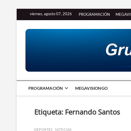
Saltar
viernes, agosto 07, 2026
PROGRAMACIÓN
MEGAVI
al
contenido
PROGRAMACIÓN
MEGAVISIONGO
Etiqueta:
Fernando Santos
DEPORTES
NOTICIAS