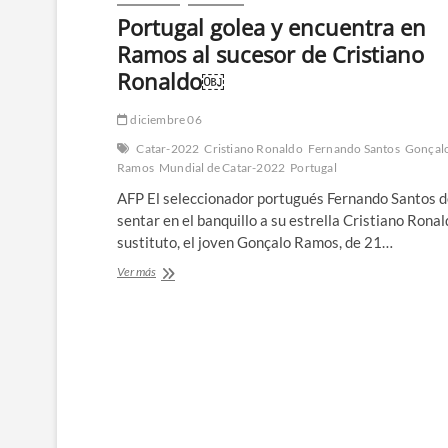
Portugal golea y encuentra en
Ramos al sucesor de Cristiano
Ronaldo￼
diciembre 06
Catar-2022
Cristiano Ronaldo
Fernando Santos
Gonçal
Ramos
Mundial de Catar-2022
Portugal
AFP El seleccionador portugués Fernando Santos d
sentar en el banquillo a su estrella Cristiano Ronal
sustituto, el joven Gonçalo Ramos, de 21…
Portugal
Ver más
golea
y
encuentra
en
Ramos
al
sucesor
de
Cristiano