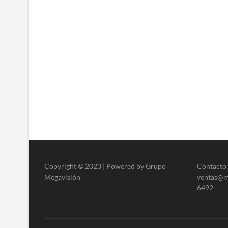
Copyright © 2023 | Powered by Grupo
Contacto:
Megavisión
ventas@me
6492