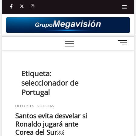
Saltar
facebook
twitter
Youtube
instagram
al
contenido
B
o
t
ó
n
Etiqueta:
d
seleccionador de
e
m
Portugal
e
n
DEPORTES
NOTICIAS
ú
Santos evita desvelar si
Ronaldo jugará ante
Corea del Sur￼