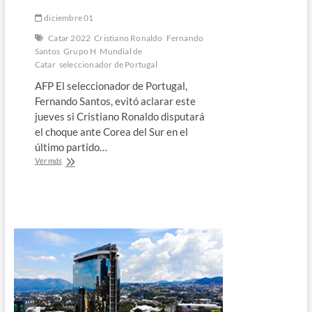
diciembre 01
Catar 2022
Cristiano Ronaldo
Fernando
Santos
Grupo H
Mundial de
Catar
seleccionador de Portugal
AFP El seleccionador de Portugal,
Fernando Santos, evitó aclarar este
jueves si Cristiano Ronaldo disputará
el choque ante Corea del Sur en el
último partido…
Santos
Ver más
evita
desvelar
si
Ronaldo
jugará
ante
Corea
del
Sur
￼