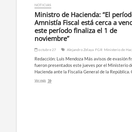
2024
NOTICIAS
rondaría
Ministro de Hacienda: “El perío
los
$129.2
Amnistía Fiscal está cerca a venc
MM
este período finaliza el 1 de
noviembre”
octubre 27
Alejandro Zelaya
FGR
Ministerio de Ha
Redacción: Luis Mendoza Más avisos de evasión fi
fueron presentados este jueves por el Ministerio d
Hacienda ante la Fiscalía General de la República.
Ministro
Ver más
de
Hacienda:
Paginación
“El
período
de
de
Amnistía
entradas
Fiscal
está
cerca