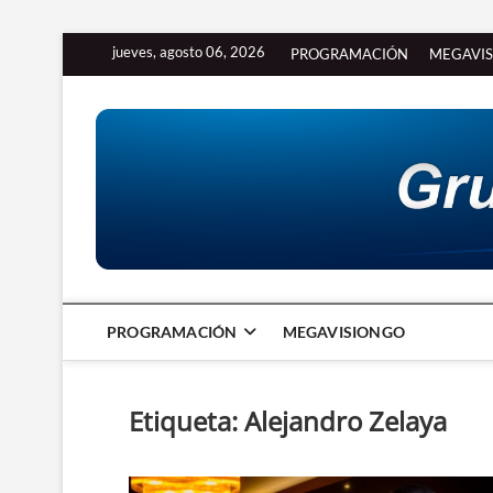
Saltar
jueves, agosto 06, 2026
PROGRAMACIÓN
MEGAVI
al
contenido
PROGRAMACIÓN
MEGAVISIONGO
Etiqueta:
Alejandro Zelaya