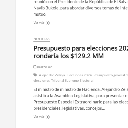
reunió con el Presidente de la República de El Salv
Nayib Bukele, para abordar diversos temas de inte
mutuo.
Presidente
Ver más
Ejecutiva
del
BCIE
NOTICIAS
sostiene
Presupuesto para elecciones 20
reuniones
clave
rondaría los $129.2 MM
en
El
marzo 02
Salvador
Alejandro Zelaya
Elecciones 2024
Presupuesto general d
elecciones
Tribunal Supremo Electoral
El ministro de ministro de Hacienda, Alejandro Zel
asistió a la Asamblea Legislativa, para presentar e
Presupuesto Especial Extraordinario para las elec
presidenciales, legislativas, concejos…
Presupuesto
Ver más
para
elecciones