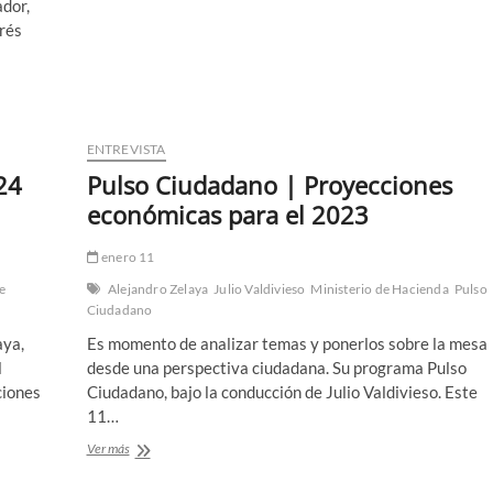
ador,
rés
ENTREVISTA
24
Pulso Ciudadano | Proyecciones
económicas para el 2023
enero 11
e
Alejandro Zelaya
Julio Valdivieso
Ministerio de Hacienda
Pulso
Ciudadano
aya,
Es momento de analizar temas y ponerlos sobre la mesa
l
desde una perspectiva ciudadana. Su programa Pulso
ciones
Ciudadano, bajo la conducción de Julio Valdivieso. Este
11…
Pulso
Ver más
Ciudadano
|