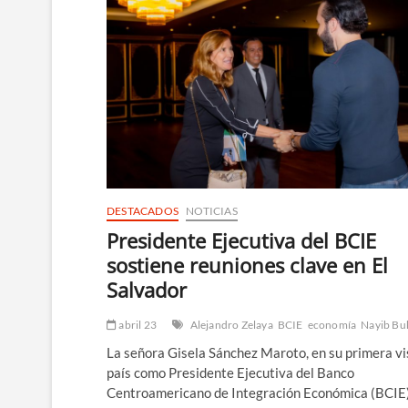
DESTACADOS
NOTICIAS
Presidente Ejecutiva del BCIE
sostiene reuniones clave en El
Salvador
abril 23
Alejandro Zelaya
BCIE
economía
Nayib Bu
La señora Gisela Sánchez Maroto, en su primera vis
país como Presidente Ejecutiva del Banco
Centroamericano de Integración Económica (BCIE)