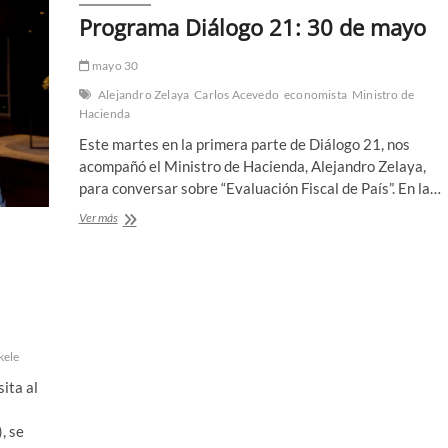
Programa Diálogo 21: 30 de mayo
mayo 30
Alejandro Zelaya
Carlos Acevedo
economista
Ministro de
Hacienda
Este martes en la primera parte de Diálogo 21, nos
acompañó el Ministro de Hacienda, Alejandro Zelaya,
para conversar sobre “Evaluación Fiscal de País”. En la…
Programa
Ver más
Diálogo
21:
30
de
mayo
kele
ita al
, se