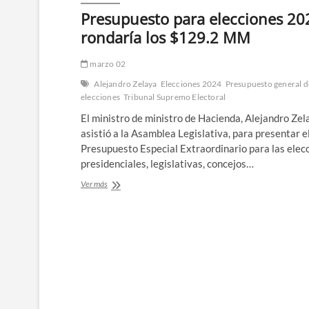
Presupuesto para elecciones 20
rondaría los $129.2 MM
marzo 02
Alejandro Zelaya
Elecciones 2024
Presupuesto general d
elecciones
Tribunal Supremo Electoral
El ministro de ministro de Hacienda, Alejandro Zel
asistió a la Asamblea Legislativa, para presentar e
Presupuesto Especial Extraordinario para las elec
presidenciales, legislativas, concejos…
Presupuesto
Ver más
para
elecciones
2024
rondaría
los
$129.2
MM