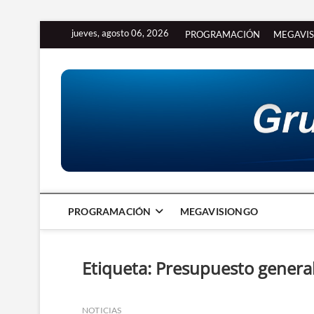
Saltar
jueves, agosto 06, 2026
PROGRAMACIÓN
MEGAVI
al
contenido
PROGRAMACIÓN
MEGAVISIONGO
Etiqueta:
Presupuesto general
NOTICIAS