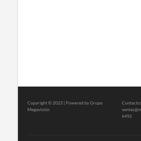
Copyright © 2023 | Powered by Grupo
Contacto:
Megavisión
ventas@me
6492