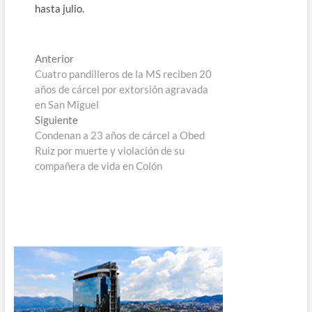
hasta julio.
Navegación
Entrada
Anterior
anterior:
Cuatro pandilleros de la MS reciben 20
de
años de cárcel por extorsión agravada
entradas
en San Miguel
Entrada
Siguiente
siguiente:
Condenan a 23 años de cárcel a Obed
Ruiz por muerte y violación de su
compañera de vida en Colón