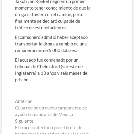
Jakub Jan Konkel negó en un primer
momento tener conocimiento de que la
droga estuviera en el camión, pero
finalmente se declaró culpable de
tráfico de estupefacientes.
El camionero admitió haber aceptado
transportar la droga a cambio de una
remuneración de 5.000 dólares.
El acusado fue condenado por un
tribunal de Chelmsford (sureste de
Inglaterra) a 13 años y seis meses de
prisión.
Navegación
Entrada
Anterior
anterior:
Cuba recibe un nuevo cargamento de
de
ayuda humanitaria de México
entradas
Entrada
Siguiente
siguiente:
El crucero afectado por el brote de
hantavirus llega al final de su travesía