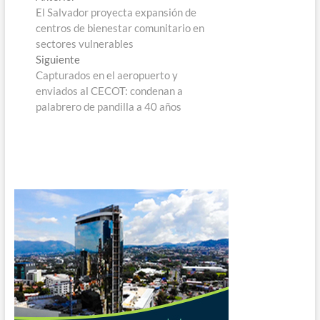
anterior:
El Salvador proyecta expansión de
de
centros de bienestar comunitario en
entradas
sectores vulnerables
Entrada
Siguiente
siguiente:
Capturados en el aeropuerto y
enviados al CECOT: condenan a
palabrero de pandilla a 40 años