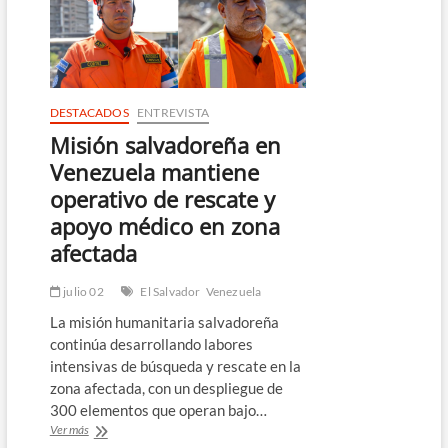
a
recuperación
tras
terremotos
DESTACADOS
ENTREVISTA
Misión salvadoreña en
Venezuela mantiene
operativo de rescate y
apoyo médico en zona
afectada
julio 02
El Salvador
Venezuela
La misión humanitaria salvadoreña
continúa desarrollando labores
intensivas de búsqueda y rescate en la
zona afectada, con un despliegue de
300 elementos que operan bajo…
Misión
Ver más
salvadoreña