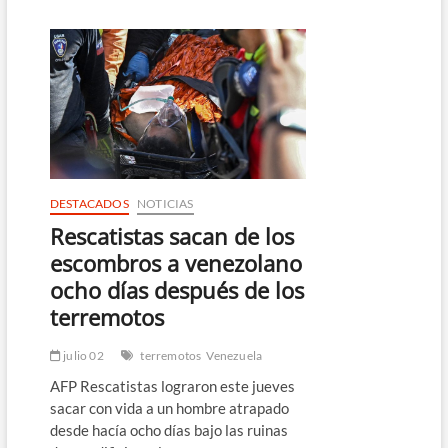
en
Venezuela
mantiene
operativo
de
rescate
y
apoyo
médico
en
zona
DESTACADOS
NOTICIAS
afectada
Rescatistas sacan de los
escombros a venezolano
ocho días después de los
terremotos
julio 02
terremotos
Venezuela
AFP Rescatistas lograron este jueves
sacar con vida a un hombre atrapado
desde hacía ocho días bajo las ruinas