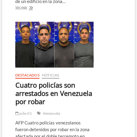
de un edificio en la zona…
Rescatistas
Ver más
sacan
de
los
escombros
a
venezolano
ocho
días
después
de
los
terremotos
DESTACADOS
NOTICIAS
Cuatro policías son
arrestados en Venezuela
por robar
julio 01
Venezuela
AFP Cuatro policías venezolanos
fueron detenidos por robar en la zona
afectada por el doble terremoto en