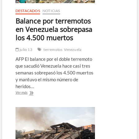
DESTACADOS
NOTICIAS
Balance por terremotos
en Venezuela sobrepasa
los 4.500 muertos
julio 13
terremotos
Venezuela
AFP El balance por el doble terremoto
que sacudió Venezuela hace casi tres
semanas sobrepasó los 4.500 muertos
y mantuvo el mismo número de
heridos…
Balance
Ver más
por
terremotos
en
Venezuela
sobrepasa
los
4.500
muertos