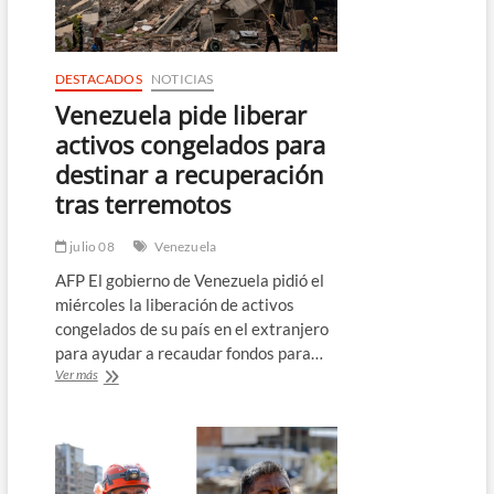
DESTACADOS
NOTICIAS
Venezuela pide liberar
activos congelados para
destinar a recuperación
tras terremotos
julio 08
Venezuela
AFP El gobierno de Venezuela pidió el
miércoles la liberación de activos
congelados de su país en el extranjero
para ayudar a recaudar fondos para…
Venezuela
Ver más
pide
liberar
activos
congelados
para
destinar