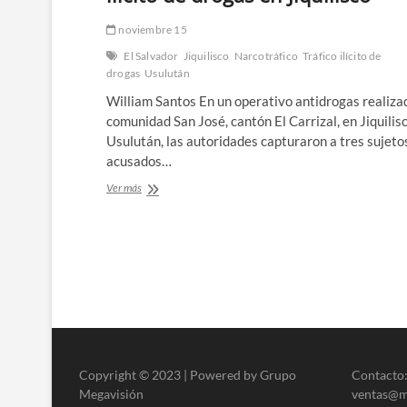
noviembre 15
El Salvador
Jiquilisco
Narcotráfico
Tráfico ilícito de
drogas
Usulután
William Santos En un operativo antidrogas realizad
comunidad San José, cantón El Carrizal, en Jiquilisc
Usulután, las autoridades capturaron a tres sujeto
acusados…
Capturan
Ver más
a
tres
Paginación
sujetos
por
de
tráfico
ilícito
entradas
de
drogas
en
Jiquilisco
Copyright © 2023 | Powered by Grupo
Contacto:
Megavisión
ventas@me