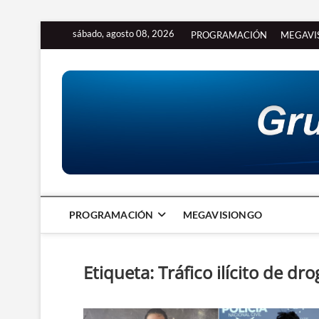
Saltar
sábado, agosto 08, 2026
PROGRAMACIÓN
MEGAVI
al
contenido
PROGRAMACIÓN
MEGAVISIONGO
Etiqueta:
Tráfico ilícito de dr