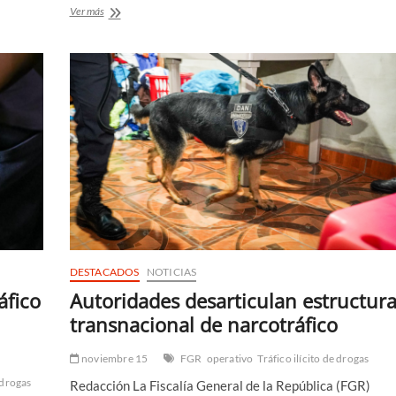
Arrestan
Ver más
a
sujeto
que
se
dedicaba
a
vender
drogas
en
la
comunidad
22
de
abril
DESTACADOS
NOTICIAS
áfico
Autoridades desarticulan estructur
transnacional de narcotráfico
noviembre 15
FGR
operativo
Tráfico ilícito de drogas
e drogas
Redacción La Fiscalía General de la República (FGR)