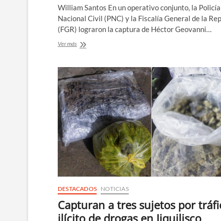
William Santos En un operativo conjunto, la Policía
Nacional Civil (PNC) y la Fiscalía General de la Re
(FGR) lograron la captura de Héctor Geovanni…
Capturan
Ver más
a
sujeto
acusado
de
tráfico
ilícito
de
drogas
y
agrupaciones
ilícitas
DESTACADOS
NOTICIAS
Capturan a tres sujetos por tráfi
ilícito de drogas en Jiquilisco