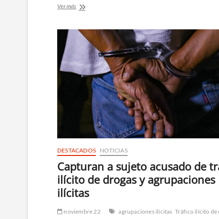
Dos
Ver más
pandilleros
detenidos
por
traficar
marihuana
proveniente
de
Guatemala
y
México
DESTACADOS
NOTICIAS
Capturan a sujeto acusado de tr
ilícito de drogas y agrupaciones
ilícitas
noviembre 22
agrupaciones ilícitas
Tráfico ilícito d