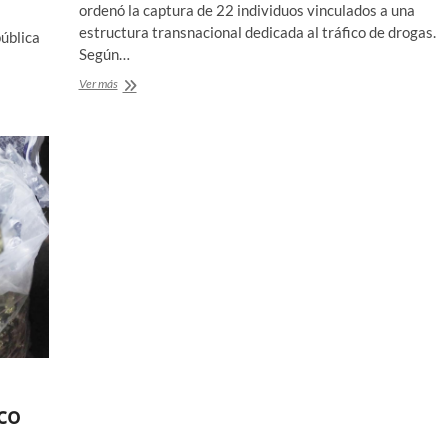
ordenó la captura de 22 individuos vinculados a una
estructura transnacional dedicada al tráfico de drogas.
pública
Según…
Autoridades
Ver más
desarticulan
estructura
transnacional
de
narcotráfico
co