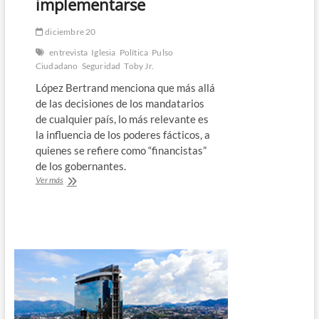
implementarse
diciembre 20
entrevista
Iglesia
Política
Pulso
Ciudadano
Seguridad
Toby Jr.
López Bertrand menciona que más allá
de las decisiones de los mandatarios
de cualquier país, lo más relevante es
la influencia de los poderes fácticos, a
quienes se refiere como “financistas”
de los gobernantes.
Pastor
Ver más
Toby
Jr.
“satisfecho”
con
la
seguridad
del
país
y
habla