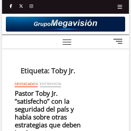
Saltar
facebook
twitter
Youtube
instagram
al
contenido
B
o
t
ó
n
Etiqueta:
Toby Jr.
d
e
DESTACADOS
ENTREVISTA
m
Pastor Toby Jr.
e
n
“satisfecho” con la
ú
seguridad del país y
habla sobre otras
estrategias que deben