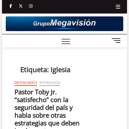
Saltar
facebook
twitter
Youtube
instagram
al
contenido
B
o
t
ó
n
Etiqueta:
Iglesia
d
e
DESTACADOS
ENTREVISTA
m
Pastor Toby Jr.
e
n
“satisfecho” con la
ú
seguridad del país y
habla sobre otras
estrategias que deben