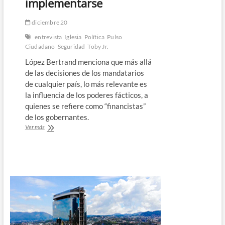
implementarse
diciembre 20
entrevista
Iglesia
Política
Pulso
Ciudadano
Seguridad
Toby Jr.
López Bertrand menciona que más allá
de las decisiones de los mandatarios
de cualquier país, lo más relevante es
la influencia de los poderes fácticos, a
quienes se refiere como “financistas”
de los gobernantes.
Pastor
Ver más
Toby
Jr.
“satisfecho”
con
la
seguridad
del
país
y
habla