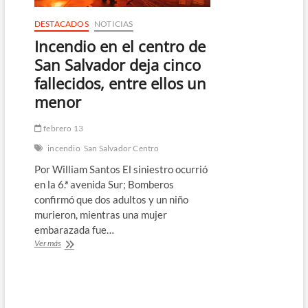
DESTACADOS
NOTICIAS
Incendio en el centro de
San Salvador deja cinco
fallecidos, entre ellos un
menor
febrero 13
incendio
San Salvador Centro
Por William Santos El siniestro ocurrió
en la 6.ª avenida Sur; Bomberos
confirmó que dos adultos y un niño
murieron, mientras una mujer
embarazada fue…
Incendio
Ver más
en
el
centro
de
San