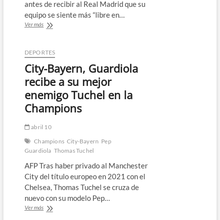
antes de recibir al Real Madrid que su
equipo se siente más “libre en…
“En
Ver más
casa
nos
sentimos
DEPORTES
libres”,
City-Bayern, Guardiola
asegura
Guardiola
recibe a su mejor
enemigo Tuchel en la
Champions
abril 10
Champions
City-Bayern
Pep
Guardiola
Thomas Tuchel
AFP Tras haber privado al Manchester
City del título europeo en 2021 con el
Chelsea, Thomas Tuchel se cruza de
nuevo con su modelo Pep…
City-
Ver más
Bayern,