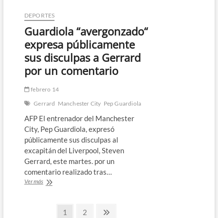
Guardiola
recibe
DEPORTES
a
Guardiola “avergonzado“
su
mejor
expresa públicamente
enemigo
sus disculpas a Gerrard
Tuchel
en
por un comentario
la
Champions
febrero 14
Gerrard
Manchester City
Pep Guardiola
AFP El entrenador del Manchester
City, Pep Guardiola, expresó
públicamente sus disculpas al
excapitán del Liverpool, Steven
Gerrard, este martes. por un
comentario realizado tras…
Guardiola
Ver más
“avergonzado“
expresa
Paginación
públicamente
Página
Página
Página
1
2
sus