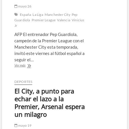
mayo 26
España
La Liga
Manchester City
Pep
Guardiola
Premier League
Valencia
Vinicius
Jr
AFP El entrenador Pep Guardiola,
campeón de la Premier League con el
Manchester City esta temporada,
invitó este viernes al fútbol español a
seguir el…
Guardiola
Ver más
espera
que
España
DEPORTES
siga
El City, a punto para
el
ejemplo
echar el lazo a la
de
Premier, Arsenal espera
Inglaterra
contra
un milagro
el
racismo
mayo 19