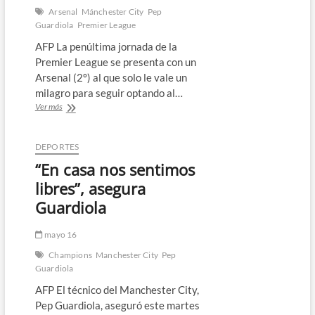
Arsenal
Mánchester City
Pep
Guardiola
Premier League
AFP La penúltima jornada de la
Premier League se presenta con un
Arsenal (2º) al que solo le vale un
milagro para seguir optando al…
El
Ver más
City,
a
punto
DEPORTES
para
“En casa nos sentimos
echar
el
libres”, asegura
lazo
Guardiola
a
la
Premier,
mayo 16
Arsenal
Champions
Manchester City
Pep
espera
Guardiola
un
milagro
AFP El técnico del Manchester City,
Pep Guardiola, aseguró este martes