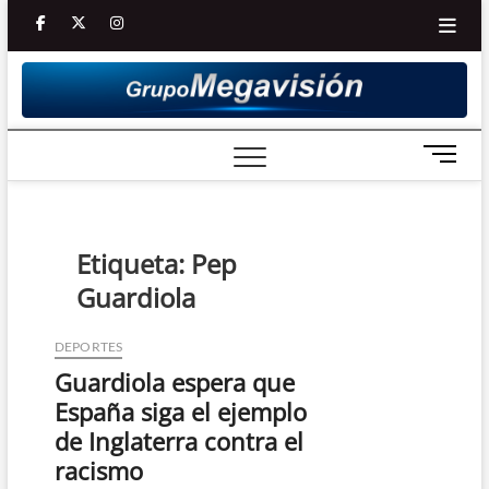
Saltar
facebook
twitter
Youtube
instagram
al
contenido
B
o
t
ó
n
Etiqueta:
Pep
d
Guardiola
e
m
e
DEPORTES
n
Guardiola espera que
ú
España siga el ejemplo
de Inglaterra contra el
racismo