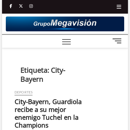
Saltar
facebook
twitter
Youtube
instagram
al
contenido
B
o
t
ó
n
Etiqueta:
City-
d
Bayern
e
m
e
DEPORTES
n
City-Bayern, Guardiola
ú
recibe a su mejor
enemigo Tuchel en la
Champions