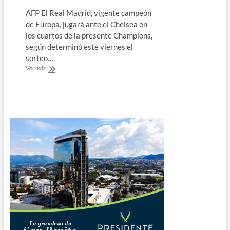
AFP El Real Madrid, vigente campeón
de Europa, jugará ante el Chelsea en
los cuartos de la presente Champions,
según determinó este viernes el
sorteo…
Real
Ver más
Madrid-
Chelsea
y
City-
Bayern,
auténticas
‘finales’
en
cuartos
de
la
Champions