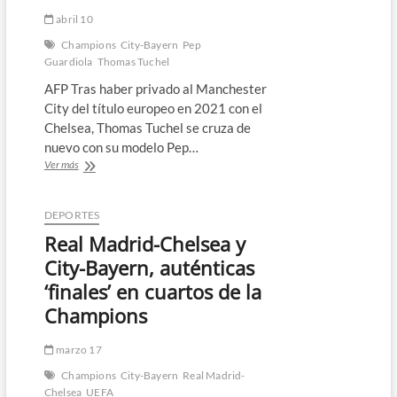
abril 10
Champions
City-Bayern
Pep
Guardiola
Thomas Tuchel
AFP Tras haber privado al Manchester
City del título europeo en 2021 con el
Chelsea, Thomas Tuchel se cruza de
nuevo con su modelo Pep…
City-
Ver más
Bayern,
Guardiola
recibe
DEPORTES
a
Real Madrid-Chelsea y
su
mejor
City-Bayern, auténticas
enemigo
‘finales’ en cuartos de la
Tuchel
en
Champions
la
Champions
marzo 17
Champions
City-Bayern
Real Madrid-
Chelsea
UEFA