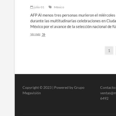
julio 01
México
AFP Al menos tres personas murieron el miércoles
durante las multitudinarias celebraciones en Ciud
México por el avance de la selección nacional de f
Tres
Ver más
muertos
en
Paginación
celebraciones
Pági
1
por
de
avance
de
entradas
México
en
el
Mundial
Copyright © 2023 | Powered by Grupo
Contacto:
Megavisión
ventas@me
6492