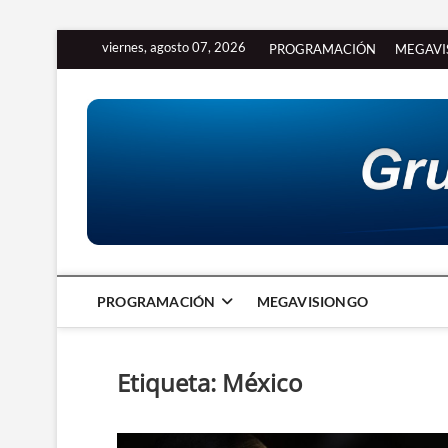
Saltar
viernes, agosto 07, 2026
PROGRAMACIÓN
MEGAVI
al
contenido
PROGRAMACIÓN
MEGAVISIONGO
Etiqueta:
México