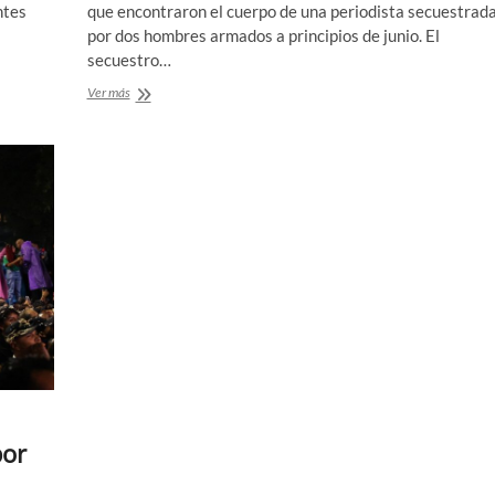
ntes
que encontraron el cuerpo de una periodista secuestrad
por dos hombres armados a principios de junio. El
secuestro…
Hallan
Ver más
muerta
a
periodista
secuestrada
en
México
por