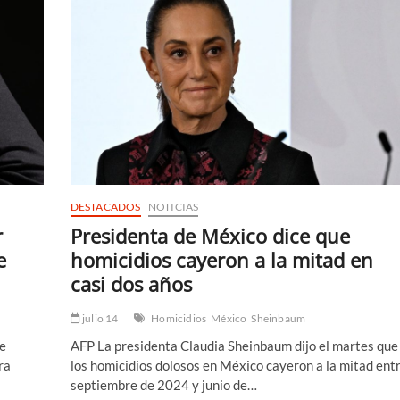
DESTACADOS
NOTICIAS
r
Presidenta de México dice que
e
homicidios cayeron a la mitad en
casi dos años
julio 14
Homicidios
México
Sheinbaum
ue
AFP La presidenta Claudia Sheinbaum dijo el martes que
ra
los homicidios dolosos en México cayeron a la mitad ent
septiembre de 2024 y junio de…