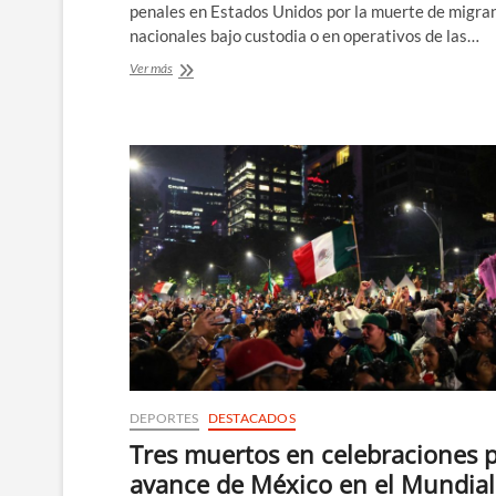
penales en Estados Unidos por la muerte de migra
nacionales bajo custodia o en operativos de las…
México
Ver más
anuncia
acciones
penales
por
muerte
de
migrantes
en
EE.UU.
DEPORTES
DESTACADOS
Tres muertos en celebraciones 
avance de México en el Mundial