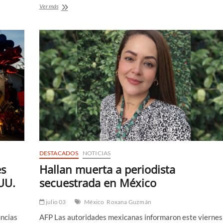
Presidenta
Ver más
de
México
dice
que
homicidios
cayeron
a
la
mitad
en
casi
dos
años
DESTACADOS
NOTICIAS
es
Hallan muerta a periodista
UU.
secuestrada en México
julio 03
México
Roxana Guzmán
uncias
AFP Las autoridades mexicanas informaron este viernes