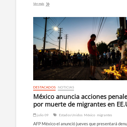
México
Ver más
impulsa
ley
para
castigar
feminicidio
con
hasta
70
años
de
cárcel
DESTACADOS
NOTICIAS
México anuncia acciones penal
por muerte de migrantes en EE.
julio 09
Estados Unidos
México
migrantes
AFP México el anunció jueves que presentará den