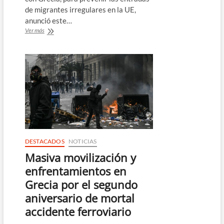
de migrantes irregulares en la UE,
anunció este…
Turquía
Ver más
levantará
un
muro
en
su
frontera
con
Grecia
para
frenar
la
migración
DESTACADOS
NOTICIAS
irregular
Masiva movilización y
enfrentamientos en
Grecia por el segundo
aniversario de mortal
accidente ferroviario