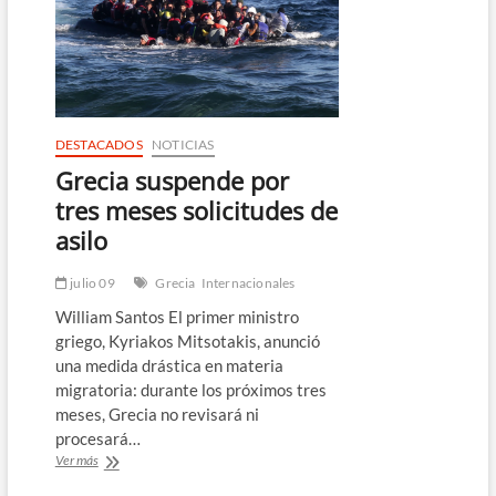
en
Grecia,
con
temperaturas
cerca
de
los
DESTACADOS
NOTICIAS
46°C
Grecia suspende por
tres meses solicitudes de
asilo
julio 09
Grecia
Internacionales
William Santos El primer ministro
griego, Kyriakos Mitsotakis, anunció
una medida drástica en materia
migratoria: durante los próximos tres
meses, Grecia no revisará ni
procesará…
Grecia
Ver más
suspende