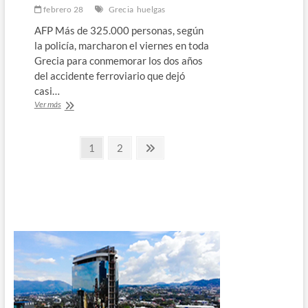
febrero 28
Grecia
huelgas
AFP Más de 325.000 personas, según
la policía, marcharon el viernes en toda
Grecia para conmemorar los dos años
del accidente ferroviario que dejó
casi…
Masiva
Ver más
movilización
y
Paginación
enfrentamientos
Página
Página
Página
1
2
en
siguiente
de
Grecia
por
entradas
el
segundo
aniversario
de
mortal
accidente
ferroviario