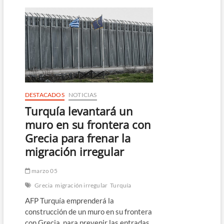
por
tres
meses
solicitudes
de
asilo
DESTACADOS
NOTICIAS
Turquía levantará un
muro en su frontera con
Grecia para frenar la
migración irregular
marzo 05
Grecia
migración irregular
Turquía
AFP Turquía emprenderá la
construcción de un muro en su frontera
con Grecia, para prevenir las entradas