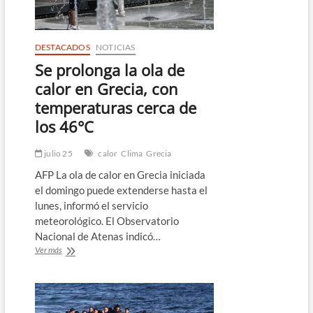
en
Grecia
DESTACADOS
NOTICIAS
Se prolonga la ola de
calor en Grecia, con
temperaturas cerca de
los 46°C
julio 25
calor
Clima
Grecia
AFP La ola de calor en Grecia iniciada
el domingo puede extenderse hasta el
lunes, informó el servicio
meteorológico. El Observatorio
Nacional de Atenas indicó…
Se
Ver más
prolonga
la
ola
de
calor