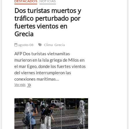
DESTACADOS
NOTICIAS
Dos turistas muertos y
tráfico perturbado por
fuertes vientos en
Grecia
agosto 08
Clima
Grecia
AFP Dos turistas vietnamitas
murieron en la isla griega de Milos en
el mar Egeo, donde los fuertes vientos
del viernes interrumpieron las
conexiones marítimas…
Dos
Ver más
turistas
muertos
y
tráfico
perturbado
por
fuertes
vientos