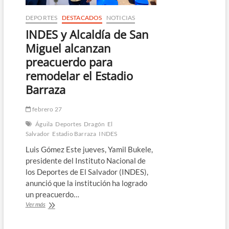
DEPORTES
DESTACADOS
NOTICIAS
INDES y Alcaldía de San
Miguel alcanzan
preacuerdo para
remodelar el Estadio
Barraza
febrero 27
Águila
Deportes
Dragón
El
Salvador
Estadio Barraza
INDES
Luis Gómez Este jueves, Yamil Bukele,
presidente del Instituto Nacional de
los Deportes de El Salvador (INDES),
anunció que la institución ha logrado
un preacuerdo…
INDES
Ver más
y
Alcaldía