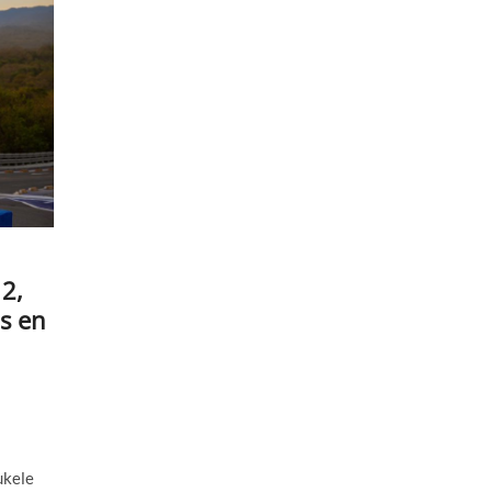
 2,
s en
ukele