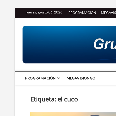
Saltar
jueves, agosto 06, 2026
PROGRAMACIÓN
MEGAVI
al
contenido
PROGRAMACIÓN
MEGAVISIONGO
Etiqueta:
el cuco