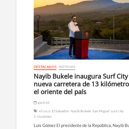
DESTACADOS
NOTICIAS
Nayib Bukele inaugura Surf City
nueva carretera de 13 kilómetro
el oriente del país
abril 03
el cuco
El Salvador
Nayib Bukele
San Miguel
surf city
2
Usulután
Luis Gómez El presidente de la República, Nayib B