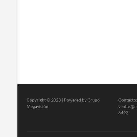
Copyright © 2023 | Powered by Grupo
Contacto:
Megavisión
ventas@me
6492