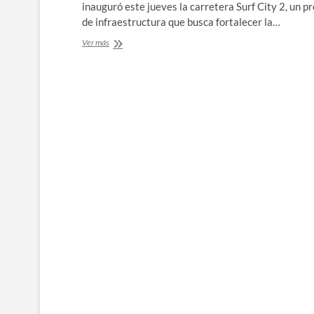
inauguró este jueves la carretera Surf City 2, un p
de infraestructura que busca fortalecer la…
Nayib
Ver más
Bukele
inaugura
Surf
City
2,
nueva
carretera
de
13
kilómetros
en
el
oriente
del
país