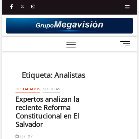
Saltar
facebook
twitter
Youtube
instagram
al
contenido
B
o
t
ó
n
Etiqueta:
Analistas
d
e
DESTACADOS
NOTICIAS
m
Expertos analizan la
e
n
reciente Reforma
ú
Constitucional en El
Salvador
abril 29