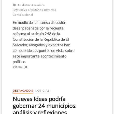
Analistas
Asamblea
Legislativa
Diputados
Reforma
Constitucional
En medio de la intensa discusión
desencadenada por la reciente
reforma al artículo 248 de la
Constitución de la República de El
Salvador, abogados y expertos han
compartido sus puntos de vista sobre
este importante acontecimiento
político.
Expertos
Ver más
analizan
la
reciente
Reforma
Constitucional
DESTACADOS
NOTICIAS
en
Nuevas Ideas podría
El
Salvador
gobernar 24 municipios:
análisis y reflexiones