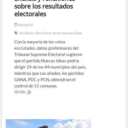
sobre los resultados
electorales
marzo 04
Analistas
Elecciones 2024
Nuevas ideas
Con la mayoría de los votos
escrutados, datos preliminares del
Tribunal Supremo Electoral sugieren
que el partido Nuevas Ideas podría
dirigir 24 de los 44 municipios del país,
mientras que sus aliados, los partidos
GANA, PDC y PCN, obtendrían el
control de 15 comunas.
Nuevas
Ver más
Ideas
podría
gobernar
24
municipios:
análisis
y