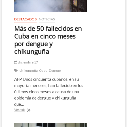
muertes
sospechosas
DESTACADOS
NOTICIAS
Más de 50 fallecidos en
Cuba en cinco meses
por dengue y
chikunguña
diciembre 17
chikunguña
Cuba
Dengue
AFP Unos cincuenta cubanos, en su
mayoría menores, han fallecido en los
últimos cinco meses a causa de una
epidemia de dengue y chikunguña
que…
Más
Ver más
de
50
fallecidos