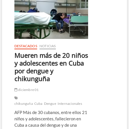
en
Cuba
en
cinco
meses
por
dengue
y
chikunguña
DESTACADOS
NOTICIAS
Mueren más de 20 niños
y adolescentes en Cuba
por dengue y
chikunguña
diciembre 01
chikunguña
Cuba
Dengue
Internacionales
AFP Más de 30 cubanos, entre ellos 21
niños y adolescentes, fallecieron en
Cuba a causa del dengue y de una