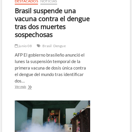
DESTACADOS
NOTICIAS
Brasil suspende una
vacuna contra el dengue
tras dos muertes
sospechosas
junio 08
Brasil
Dengue
AFP El gobierno brasileño anunció el
lunes la suspensión temporal de la
primera vacuna de dosis única contra
el dengue del mundo tras identificar
dos…
Brasil
Ver más
suspende
una
vacuna
contra
el
dengue
tras
dos