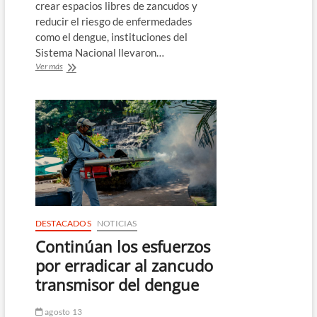
crear espacios libres de zancudos y
reducir el riesgo de enfermedades
como el dengue, instituciones del
Sistema Nacional llevaron…
Continúan
Ver más
los
esfuerzos
por
combatir
al
zancudo
transmisor
del
dengue
DESTACADOS
NOTICIAS
Continúan los esfuerzos
por erradicar al zancudo
transmisor del dengue
agosto 13