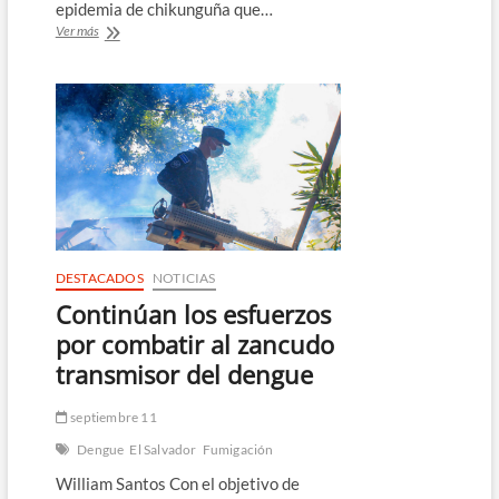
epidemia de chikunguña que…
Mueren
Ver más
más
de
20
niños
y
adolescentes
en
Cuba
por
dengue
y
chikunguña
DESTACADOS
NOTICIAS
Continúan los esfuerzos
por combatir al zancudo
transmisor del dengue
septiembre 11
Dengue
El Salvador
Fumigación
William Santos Con el objetivo de