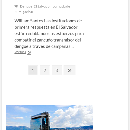
Dengue
El Salvador
Jornada de
Fumigación
William Santos Las instituciones de
primera respuesta en El Salvador
están redoblando sus esfuerzos para
combatir el zancudo transmisor del
dengue a través de campañas…
Continúan
Ver más
los
esfuerzos
Paginación
por
Página
Página
Página
Página
1
2
3
erradicar
siguiente
de
al
zancudo
entradas
transmisor
del
dengue