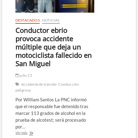
DESTACADOS
NOTICIAS
Conductor ebrio
provoca accidente
múltiple que deja un
motociclista fallecido en
San Miguel
julio 13
Accidente de tránsito
Conducción
peligrosa
Por William Santos La PNC informó
que el responsable fue detenido tras
marcar 113 grados de alcohol en la
prueba de alcotest; será procesado
por…
Conductor
Ver más
ebrio