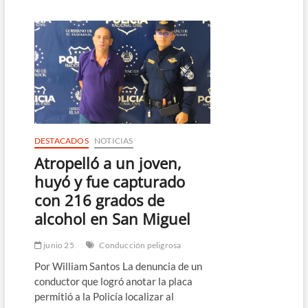
provoca
accidente
múltiple
que
deja
un
motociclista
fallecido
en
San
Miguel
DESTACADOS
NOTICIAS
Atropelló a un joven,
huyó y fue capturado
con 216 grados de
alcohol en San Miguel
junio 25
Conducción peligrosa
Por William Santos La denuncia de un
conductor que logró anotar la placa
permitió a la Policía localizar al