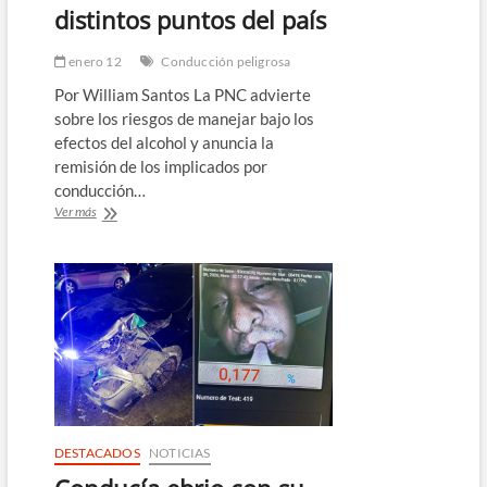
distintos puntos del país
enero 12
Conducción peligrosa
Por William Santos La PNC advierte
sobre los riesgos de manejar bajo los
efectos del alcohol y anuncia la
remisión de los implicados por
conducción…
Conducían
Ver más
ebrios
y
fueron
detenidos
en
distintos
puntos
del
país
DESTACADOS
NOTICIAS