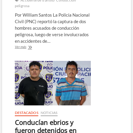
Accidente de tránsito
Conducción
peligrosa
Por William Santos La Policía Nacional
Civil (PNC) reportó la captura de dos
hombres acusados de conducción
peligrosa, luego de verse involucrados
en accidentes de…
Dos
Ver más
detenidos
por
conducción
peligrosa
tras
provocar
accidentes
en
La
Paz
Este
DESTACADOS
NOTICIAS
Conducían ebrios y
fueron detenidos en