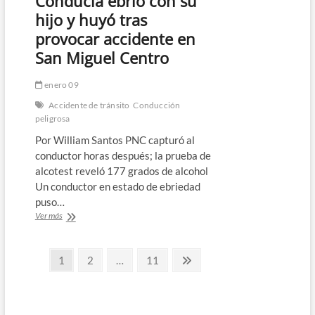
Conducía ebrio con su
hijo y huyó tras
provocar accidente en
San Miguel Centro
enero 09
Accidente de tránsito
Conducción
peligrosa
Por William Santos PNC capturó al
conductor horas después; la prueba de
alcotest reveló 177 grados de alcohol
Un conductor en estado de ebriedad
puso…
Conducía
Ver más
ebrio
con
Paginación
su
Página
Página
Página
Página
1
2
…
11
hijo
siguiente
de
y
huyó
entradas
tras