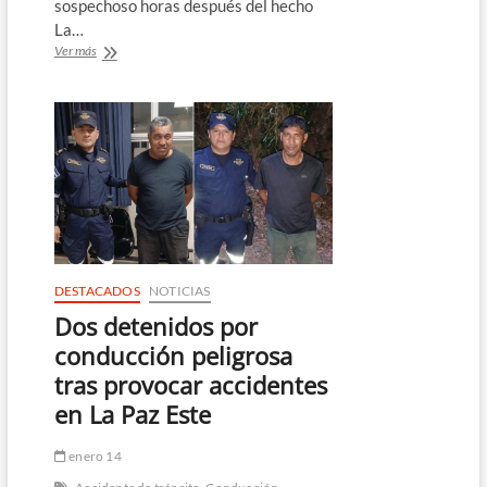
sospechoso horas después del hecho
La…
Atropelló
Ver más
a
un
joven,
huyó
y
fue
capturado
con
216
grados
de
alcohol
DESTACADOS
NOTICIAS
en
Dos detenidos por
San
Miguel
conducción peligrosa
tras provocar accidentes
en La Paz Este
enero 14