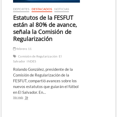
DEPORTES
DESTACADOS
NOTICIAS
Estatutos de la FESFUT
están al 80% de avance,
señala la Comisión de
Regularización
febrero 11
Comisión de Regularización
El
Salvador
INDES
Rolando González, presidente de la
Comisión de Regularización de la
FESFUT, compartió avances sobre los
nuevos estatutos que guiarán el fútbol
en El Salvador. En…
Estatutos
Ver más
de
la
FESFUT
están