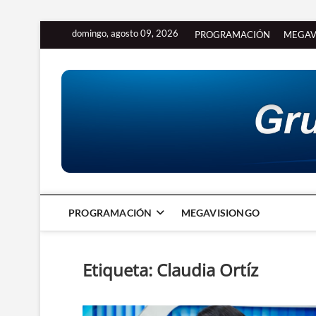
Saltar
domingo, agosto 09, 2026
PROGRAMACIÓN
MEGAV
al
contenido
PROGRAMACIÓN
MEGAVISIONGO
Etiqueta:
Claudia Ortíz