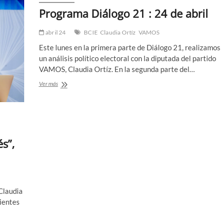
Programa Diálogo 21 : 24 de abril
abril 24
BCIE
Claudia Ortíz
VAMOS
Este lunes en la primera parte de Diálogo 21, realizamos
un análisis político electoral con la diputada del partido
VAMOS, Claudia Ortíz. En la segunda parte del…
Programa
Ver más
Diálogo
21
:
24
de
abril
s”,
Claudia
cientes