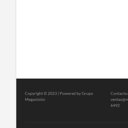
Copyright © 2023 | Powered by Grupo
Contacto:
Megavisión
ventas@me
6492