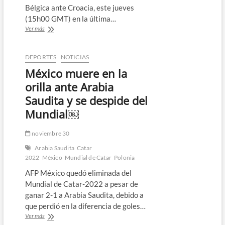
Bélgica ante Croacia, este jueves
(15h00 GMT) en la última…
Hazard
Ver más
comienza
en
el
DEPORTES
NOTICIAS
banquillo
México muere en la
la
‘final’
orilla ante Arabia
de
Saudita y se despide del
Bélgica
ante
Mundial￼
Croacia
￼
noviembre 30
Arabia Saudita
Catar
2022
México
Mundial de Catar
Polonia
AFP México quedó eliminada del
Mundial de Catar-2022 a pesar de
ganar 2-1 a Arabia Saudita, debido a
que perdió en la diferencia de goles…
México
Ver más
muere