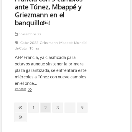
Túnez
ante Túnez, Mbappé y
pero
Griezmann en el
pasa
a
banquillo￼
octavos
como
noviembre 30
primera
de
Catar 2022
Griezmann
Mbappé
Mundial
grupo
de Catar
Túnez
AFP Francia, ya clasificada para
octavos aunque sin tener la primera
plaza garantizada, se enfrentará este
miércoles a Túnez con nueve cambios
en el once…
Francia
Ver más
con
9
Paginación
cambios
Página
Página
Página
Página
Página
1
2
3
…
9
ante
anterior
de
Túnez,
Página
Mbappé
siguiente
entradas
y
Griezmann