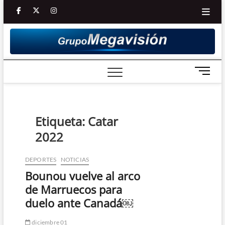
Saltar
facebook
twitter
Youtube
instagram
al
contenido
B
o
t
ó
n
Etiqueta:
Catar
d
2022
e
m
e
DEPORTES
NOTICIAS
n
Bounou vuelve al arco
ú
de Marruecos para
duelo ante Canadá￼
diciembre 01