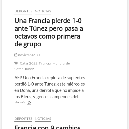
en
la
DEPORTES
NOTICIAS
orilla
Una Francia pierde 1-0
ante
Arabia
ante Túnez pero pasa a
Saudita
octavos como primera
y
se
de grupo
despide
del
noviembre 30
Mundial
￼
Catar 2022
Francia
Mundial de
Catar
Túnez
AFP Una Francia repleta de suplentes
perdió 1-0 ante Túnez, este miércoles
en Doha, una derrota que no impide a
los Bleus, vigentes campeones del…
Una
Ver más
Francia
pierde
1-
DEPORTES
NOTICIAS
0
Francia con 9 cambios
ante