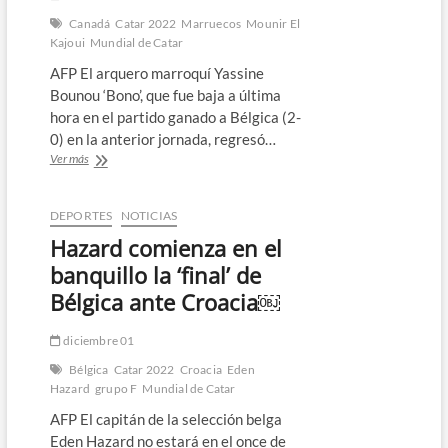
Canadá
Catar 2022
Marruecos
Mounir El
Kajoui
Mundial de Catar
AFP El arquero marroquí Yassine
Bounou ‘Bono’, que fue baja a última
hora en el partido ganado a Bélgica (2-
0) en la anterior jornada, regresó…
Bounou
Ver más
vuelve
al
arco
DEPORTES
NOTICIAS
de
Hazard comienza en el
Marruecos
para
banquillo la ‘final’ de
duelo
Bélgica ante Croacia￼
ante
Canadá
￼
diciembre 01
Bélgica
Catar 2022
Croacia
Eden
Hazard
grupo F
Mundial de Catar
AFP El capitán de la selección belga
Eden Hazard no estará en el once de