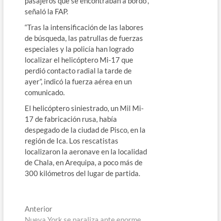
pasajeros que se encontraban a bordo”,
señaló la FAP.
“Tras la intensificación de las labores
de búsqueda, las patrullas de fuerzas
especiales y la policía han logrado
localizar el helicóptero Mi-17 que
perdió contacto radial la tarde de
ayer”, indicó la fuerza aérea en un
comunicado.
El helicóptero siniestrado, un Mil Mi-
17 de fabricación rusa, había
despegado de la ciudad de Pisco, en la
región de Ica. Los rescatistas
localizaron la aeronave en la localidad
de Chala, en Arequipa, a poco más de
300 kilómetros del lugar de partida.
Navegación
Entrada
Anterior
anterior:
Nueva York se paraliza ante enorme