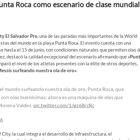
Punta Roca como escenario de clase mundial
ity El Salvador Pro
, una de las paradas más importantes de la World
istas del mundo en la playa Punta Roca. El evento cuenta con una
 hasta el 15 de junio, con condiciones naturales que permiten olas 
ez, destacó la calidad excepcional del escenario afirmando que
«Pun
paró el nivel de los atletas presentes con la élite de otros deportes,
Messis surfeando nuestra ola de oro»
.
del mundo surfeando nuestra ola de oro, Punta Roca, que
, con olas buenísimas; ahora es una máquina de olas que
 Morena Valdez.
pic.twitter.com/1Jgz68rcRc
26
ity, la cual integra el desarrollo de infraestructura, el