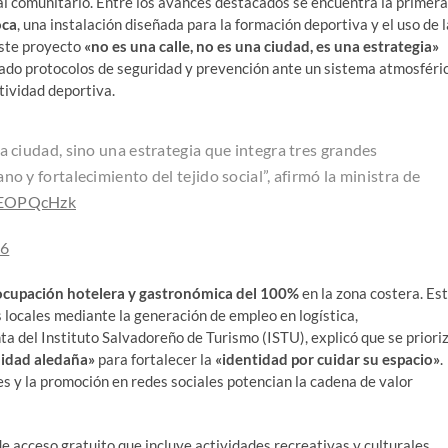
ial comunitario. Entre los avances destacados se encuentra la primera
oca
, una instalación diseñada para la formación deportiva y el uso de l
este proyecto
«no es una calle, no es una ciudad, es una estrategia»
ado protocolos de seguridad y prevención ante un sistema atmosféri
tividad deportiva.
na ciudad, sino una estrategia que integra tres grandes
 y fortalecimiento del tejido social”, afirmó la ministra de
9lEOPQcHzk
26
ocupación hotelera y gastronómica del 100%
en la zona costera. Es
 locales mediante la generación de empleo en logística,
a del Instituto Salvadoreño de Turismo (ISTU), explicó que se priori
idad aledaña»
para fortalecer la
«identidad por cuidar su espacio»
.
es y la promoción en redes sociales potencian la cadena de valor
de acceso gratuito que incluye actividades recreativas y culturales