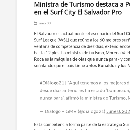
Ministra de Turismo destaca a 
en el Surf City El Salvador Pro
junio 08
El Salvador es actualmente el escenario del
Surf C
Surf League (WSL) que reúne a los 60 mejores surf
ventana de competencia de diez días, extendiéndose
hasta 12 pies. La ministra de turismo, Morena Vald
Roca es la máquina de olas que nunca para»
y com
señalando que el país tiene a
«los Ronaldos y los 
#Diálogo21
| “Aquí tenemos a los mejores 
desde días anteriores ha estado ‘bombeada’
nunca para”, afirmó la ministra de Turismo,
— Diálogo – GMV (@dialogo21)
June 8, 20
Esta competencia forma parte de la estrategia Surf C