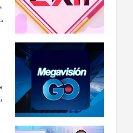
a
co
te
za