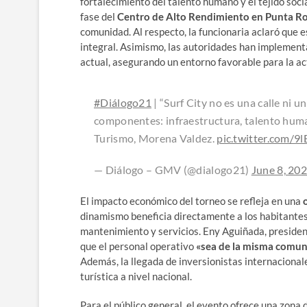
fortalecimiento del talento humano y el tejido soc
fase del
Centro de Alto Rendimiento en Punta R
comunidad. Al respecto, la funcionaria aclaró que 
integral. Asimismo, las autoridades han implement
actual, asegurando un entorno favorable para la ac
#Diálogo21
| “Surf City no es una calle ni u
componentes: infraestructura, talento humano
Turismo, Morena Valdez.
pic.twitter.com/
— Diálogo – GMV (@dialogo21)
June 8, 20
El impacto económico del torneo se refleja en una
dinamismo beneficia directamente a los habitantes
mantenimiento y servicios. Eny Aguiñada, president
que el personal operativo
«sea de la misma comun
Además, la llegada de inversionistas internacional
turística a nivel nacional.
Para el público general, el evento ofrece una zona 