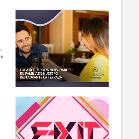
de
ta