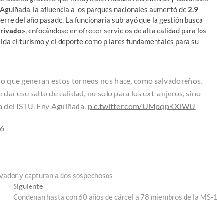
n Aguiñada, la afluencia a los parques nacionales aumentó de
2.9
ierre del año pasado. La funcionaria subrayó que la gestión busca
privado»
, enfocándose en ofrecer servicios de alta calidad para los
ida el turismo y el deporte como pilares fundamentales para su
co que generan estos torneos nos hace, como salvadoreños,
r ese salto de calidad, no solo para los extranjeros, sino
a del ISTU, Eny Aguiñada.
pic.twitter.com/UMpqpKXlWU
26
lvador y capturan a dos sospechosos
Entrada
Siguiente
siguiente:
Condenan hasta con 60 años de cárcel a 78 miembros de la MS-