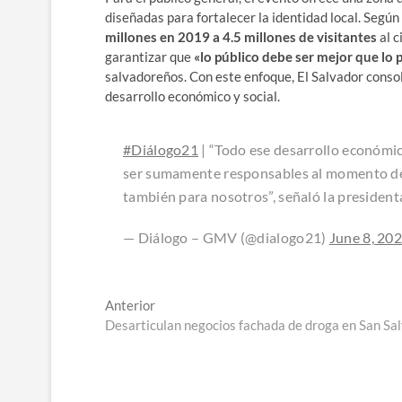
diseñadas para fortalecer la identidad local. Segú
millones en 2019 a 4.5 millones de visitantes
al c
garantizar que
«lo público debe ser mejor que lo 
salvadoreños. Con este enfoque, El Salvador consol
desarrollo económico y social.
#Diálogo21
| “Todo ese desarrollo económi
ser sumamente responsables al momento de da
también para nosotros”, señaló la president
— Diálogo – GMV (@dialogo21)
June 8, 20
Navegación
Entrada
Anterior
anterior:
Desarticulan negocios fachada de droga en San Sa
de
entradas