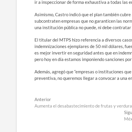
ir a inspeccionar de forma exhaustiva a todas las e
Asimismo, Castro indicó que el plan también cubre 
subcontraten empresas que no garanticen las norma
una institución pública no puede, ni debe contrata
El titular del MTPS hizo referencia a diversos cas
indemnizaciones ejemplares de 50 mil dólares, fue
es mejor invertir en seguridad antes que en indemn
pero hoy en día estamos imponiendo sanciones por ca
Además, agregó que “empresas o instituciones que
preventiva, no queremos llegar a convocar a una 
Navegación
Entrada
Anterior
anterior:
Aumenta el desabastecimiento de frutas y verdur
de
Sig
entradas
Méxi