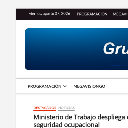
Saltar
viernes, agosto 07, 2026
PROGRAMACIÓN
MEGAVI
al
contenido
PROGRAMACIÓN
MEGAVISIONGO
DESTACADOS
NOTICIAS
Ministerio de Trabajo despliega
seguridad ocupacional