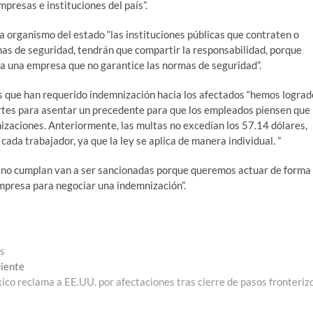
mpresas e instituciones del país”.
a organismo del estado “las instituciones públicas que contraten o
s de seguridad, tendrán que compartir la responsabilidad, porque
r a una empresa que no garantice las normas de seguridad”.
os que han requerido indemnización hacia los afectados “hemos lograd
rtes para asentar un precedente para que los empleados piensen que
izaciones. Anteriormente, las multas no excedían los 57.14 dólares,
da trabajador, ya que la ley se aplica de manera individual. ”
 no cumplan van a ser sancionadas porque queremos actuar de forma
empresa para negociar una indemnización”.
as
Entrada
uiente
siguiente:
co reclama a EE.UU. por afectaciones tras cierre de pasos fronteriz