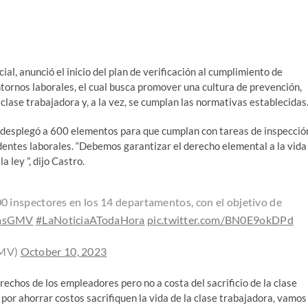
al, anunció el inicio del plan de verificación al cumplimiento de
tornos laborales, el cual busca promover una cultura de prevención,
clase trabajadora y, a la vez, se cumplan las normativas establecidas
) desplegó a 600 elementos para que cumplan con tareas de inspecció
cidentes laborales. “Debemos garantizar el derecho elemental a la vida
 ley ”, dijo Castro.
0 inspectores en los 14 departamentos, con el objetivo de
iasGMV
#LaNoticiaATodaHora
pic.twitter.com/BN0E9okDPd
GMV)
October 10, 2023
echos de los empleadores pero no a costa del sacrificio de la clase
por ahorrar costos sacrifiquen la vida de la clase trabajadora, vamos