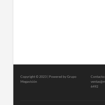
Copyright © 2023 | Powered by Grupo
Contacto:
Megavisión
ventas@me
6492