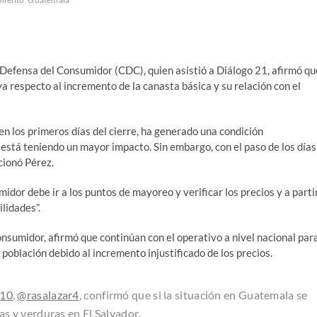
a Defensa del Consumidor (CDC), quien asistió a Diálogo 21, afirmó qu
va respecto al incremento de la canasta básica y su relación con el
en los primeros días del cierre, ha generado una condición
está teniendo un mayor impacto. Sin embargo, con el paso de los días
cionó Pérez.
dor debe ir a los puntos de mayoreo y verificar los precios y a parti
ilidades”.
onsumidor, afirmó que continúan con el operativo a nivel nacional par
 población debido al incremento injustificado de los precios.
910
,
@rasalazar4
, confirmó que si la situación en Guatemala se
as y verduras en El Salvador.