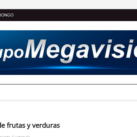
SIONGO
e frutas y verduras
miento
Guatemala