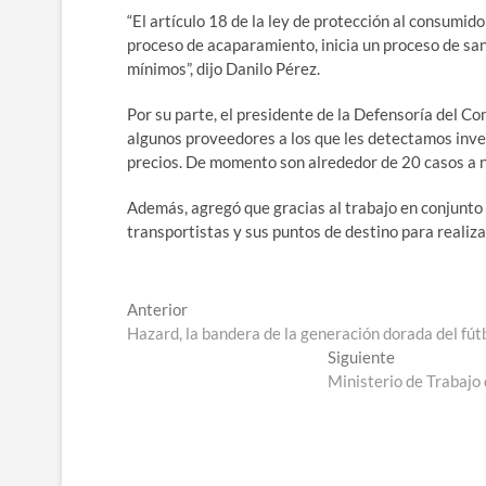
“El artículo 18 de la ley de protección al consumi
proceso de acaparamiento, inicia un proceso de sa
mínimos”, dijo Danilo Pérez.
Por su parte, el presidente de la Defensoría del 
algunos proveedores a los que les detectamos inv
precios. De momento son alrededor de 20 casos a ni
Además, agregó que gracias al trabajo en conjunto 
transportistas y sus puntos de destino para realiz
Navegación
Entrada
Anterior
anterior:
Hazard, la bandera de la generación dorada del fútb
de
Entrada
Siguiente
entradas
siguiente:
Ministerio de Trabajo