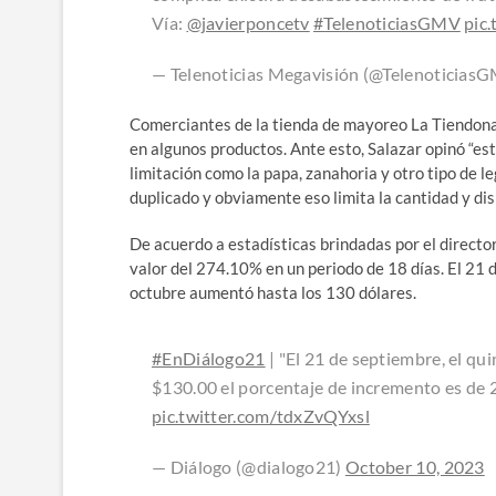
Vía:
@javierponcetv
#TelenoticiasGMV
pic
— Telenoticias Megavisión (@Telenoticias
Comerciantes de la tienda de mayoreo La Tiendona
en algunos productos. Ante esto, Salazar opinó “es
limitación como la papa, zanahoria y otro tipo de
duplicado y obviamente eso limita la cantidad y dis
De acuerdo a estadísticas brindadas por el director
valor del 274.10% en un periodo de 18 días. El 21 
octubre aumentó hasta los 130 dólares.
#EnDiálogo21
| "El 21 de septiembre, el qu
$130.00 el porcentaje de incremento es de 2
pic.twitter.com/tdxZvQYxsl
— Diálogo (@dialogo21)
October 10, 2023