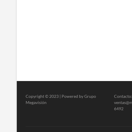
Copyright © 2023 | Powered by Grupo
Contacto:
Megavisión
ventas@me
6492