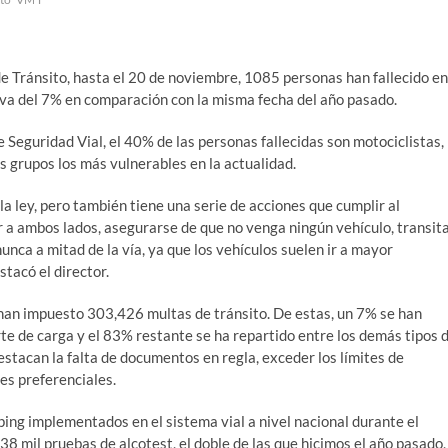
e Tránsito, hasta el 20 de noviembre, 1085 personas han fallecido en
tiva del 7% en comparación con la misma fecha del año pasado.
 Seguridad Vial, el 40% de las personas fallecidas son motociclistas,
 grupos los más vulnerables en la actualidad.
la ley, pero también tiene una serie de acciones que cumplir al
 a ambos lados, asegurarse de que no venga ningún vehículo, transit
unca a mitad de la vía, ya que los vehículos suelen ir a mayor
stacó el director.
han impuesto 303,426 multas de tránsito. De estas, un 7% se han
rte de carga y el 83% restante se ha repartido entre los demás tipos 
estacan la falta de documentos en regla, exceder los límites de
es preferenciales.
ping implementados en el sistema vial a nivel nacional durante el
8 mil pruebas de alcotest, el doble de las que hicimos el año pasado,