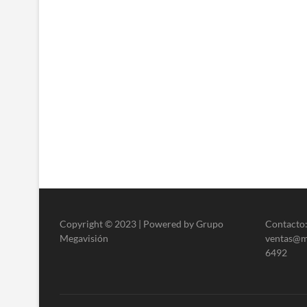
Copyright © 2023 | Powered by Grupo
Contacto:
Megavisión
ventas@me
6492