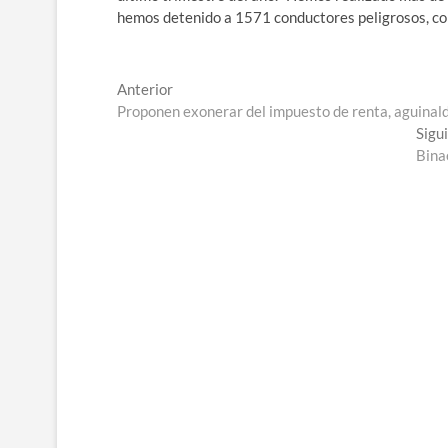
hemos detenido a 1571 conductores peligrosos, con 
Navegación
Entrada
Anterior
anterior:
Proponen exonerar del impuesto de renta, aguinal
de
Sigu
entradas
Bina