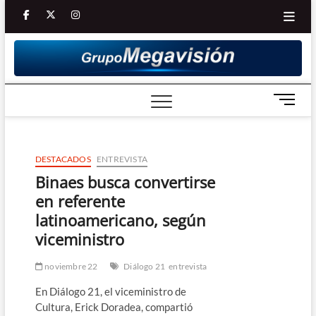
Saltar
facebook
twitter
Youtube
instagram
al
contenido
B
o
t
ó
DESTACADOS
ENTREVISTA
n
d
Binaes busca convertirse
e
en referente
m
latinoamericano, según
e
viceministro
n
ú
noviembre 22
Diálogo 21
entrevista
En Diálogo 21, el viceministro de
Cultura, Erick Doradea, compartió