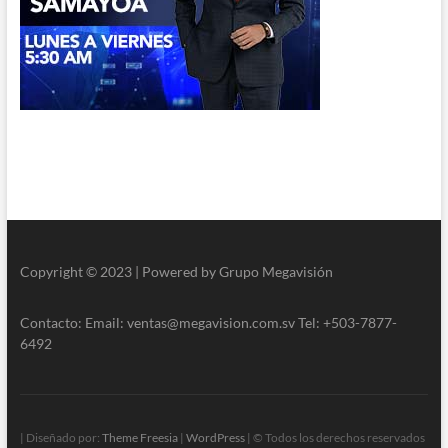
Copyright © 2023 | Powered by Grupo Megavisión
Contacto: Email: ventas@megavision.com.sv Tel: +503-7877-
6492
| Diseñado por:
Theme Freesia
|
WordPress
| © Todos los derechos reservados