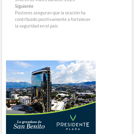
entradas
Entrada
Siguiente
siguiente:
Pastores aseguran que la oración ha
contribuido positivamente a fortalecer
la seguridad en el país