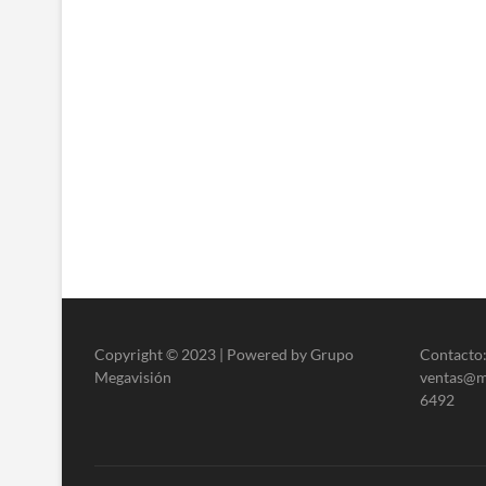
Copyright © 2023 | Powered by Grupo
Contacto:
Megavisión
ventas@me
6492