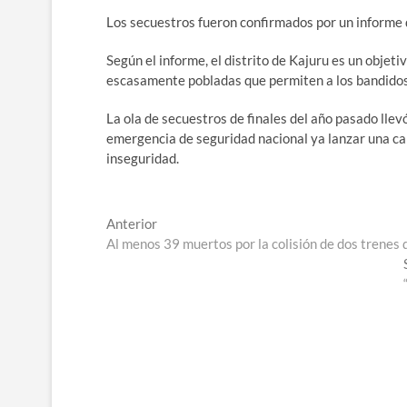
Los secuestros fueron confirmados por un informe 
Según el informe, el distrito de Kajuru es un objeti
escasamente pobladas que permiten a los bandidos 
La ola de secuestros de finales del año pasado llev
emergencia de seguridad nacional ya lanzar una ca
inseguridad.
Navegación
Entrada
Anterior
anterior:
Al menos 39 muertos por la colisión de dos trenes 
de
entradas