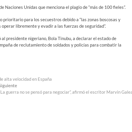
de Naciones Unidas que menciona el plagio de “más de 100 fieles”.
vo prioritario para los secuestros debido a “las zonas boscosas y
operar libremente y evadir a las fuerzas de seguridad”.
ó al presidente nigeriano, Bola Tinubu, a declarar el estado de
mpaña de reclutamiento de soldados y policías para combatir la
de alta velocidad en España
Entrada
Siguiente
siguiente:
“La guerra no se pensó para negociar”, afirmó el escritor Marvin Gale