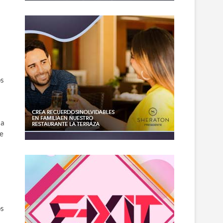
os
ia
le
os