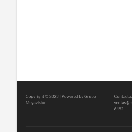
Copyright © 2023 | Powered by Grupo
Contacto:
Megavisión
ventas@me
6492