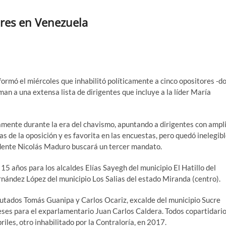
ores en Venezuela
nformó el miércoles que inhabilitó políticamente a cinco opositores -d
man a una extensa lista de dirigentes que incluye a la líder María
camente durante la era del chavismo, apuntando a dirigentes con ampl
 de la oposición y es favorita en las encuestas, pero quedó inelegib
esidente Nicolás Maduro buscará un tercer mandato.
5 años para los alcaldes Elías Sayegh del municipio El Hatillo del
nández López del municipio Los Salias del estado Miranda (centro).
putados Tomás Guanipa y Carlos Ocariz, excalde del municipio Sucre
ses para el exparlamentario Juan Carlos Caldera. Todos copartidari
iles, otro inhabilitado por la Contraloría, en 2017.