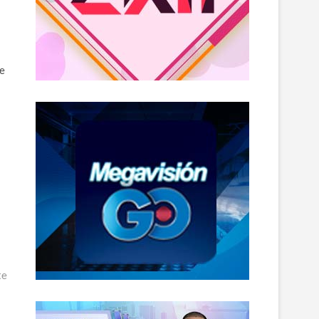
te
te