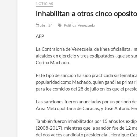
NOTICIAS
Inhabilitan a otros cinco oposit
abril 24
Política
Venezuela
AFP
La Contraloría de Venezuela, de línea oficialista, i
alcaldes en ejercicio y tres exdiputados-, que se su
Corina Machado.
Este tipo de sanción ha sido practicada sistemáti
popularidad como Machado, quien ganó las primarias
para los comicios del 28 de julio en los que el pr
Las sanciones fueron anunciadas por un período de 1
Área Metropolitana de Caracas, y José Antonio Fer
También fueron inhabilitados por 15 años los exdi
(2008-2017), mientras que la sanción fue de 12 me
del dos veces candidato presidencial, Henrique Capr