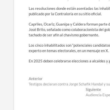
Las resoluciones donde están asentadas las inhabil
publicado por la Contraloría en su sitio oficial.
Capriles, Ocariz, Guanipa y Caldera forman parte de
José Brito, señalado como colaboracionista del gob
tachado de ser afín al chavismo gobernante.
Los cinco inhabilitados son “potenciales candidato
experto en temas electorales, en un mensaje en X.
En 2025 deben celebrarse elecciones a alcaldes y
Navegación
Entrada
Anterior
anterior:
Testigos declaran contra Jorge Schafik Handal y su 
de
Entra
Siguiente
entradas
sigui
Audiencia Espe