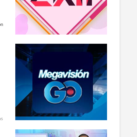
ón
as