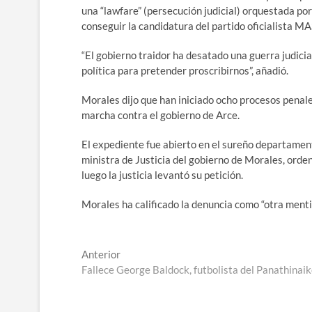
una “lawfare” (persecución judicial) orquestada por
conseguir la candidatura del partido oficialista M
“El gobierno traidor ha desatado una guerra judicial
política para pretender proscribirnos”, añadió.
Morales dijo que han iniciado ocho procesos pena
marcha contra el gobierno de Arce.
El expediente fue abierto en el sureño departamento
ministra de Justicia del gobierno de Morales, orde
luego la justicia levantó su petición.
Morales ha calificado la denuncia como “otra menti
Navegación
Entrada
Anterior
anterior:
Fallece George Baldock, futbolista del Panathinai
de
entradas