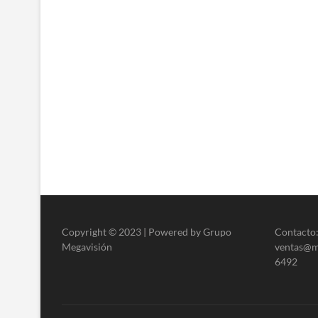
Copyright © 2023 | Powered by Grupo
Contacto:
Megavisión
ventas@me
6492