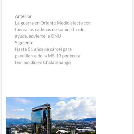
Navegación
Entrada
Anterior
anterior:
La guerra en Oriente Medio afecta con
de
fuerza las cadenas de suministro de
entradas
ayuda, advierte la ONU
Entrada
Siguiente
siguiente:
Hasta 51 años de cárcel para
pandilleros de la MS-13 por brutal
feminicidio en Chalatenango