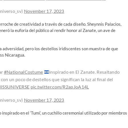
niverso_sv)
November 17, 2023
rroche de creatividad a través de cada diseño. Sheynnis Palacios,
neró la euforia del público al rendir honor al Zanate, un ave de
 adversidad, pero los destellos iridiscentes son muestra de que
iss Nicaragua.
ar
#NationalCostume
inspirado en El Zanate. Resaltando
on un poco de destellos que significan la luz al final del
ISSUNIVERSE
pic.twitter.com/R2apJoA14L
niverso_sv)
November 17, 2023
inspirado en el ‘Tumi’, un cuchillo ceremonial utilizado por miembros