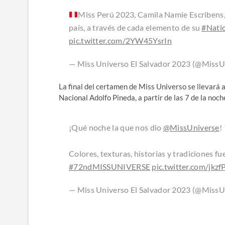
Miss Perú 2023, Camila Namie Escribens, r
país, a través de cada elemento de su
#Nati
pic.twitter.com/2YW45YsrIn
— Miss Universo El Salvador 2023 (@MissU
La final del certamen de Miss Universo se llevará
Nacional Adolfo Pineda, a partir de las 7 de la noch
¡Qué noche la que nos dio
@MissUniverse
!
Colores, texturas, historias y tradiciones fu
#72ndMISSUNIVERSE
pic.twitter.com/jkz
— Miss Universo El Salvador 2023 (@MissU