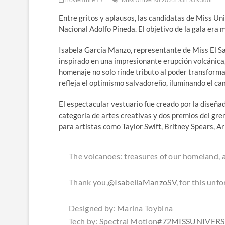
Entre gritos y aplausos, las candidatas de Miss Uni
Nacional Adolfo Pineda. El objetivo de la gala era m
Isabela García Manzo, representante de Miss El Sa
inspirado en una impresionante erupción volcánica, 
homenaje no solo rinde tributo al poder transforma
refleja el optimismo salvadoreño, iluminando el ca
El espectacular vestuario fue creado por la diseñ
categoría de artes creativas y dos premios del gr
para artistas como Taylor Swift, Britney Spears, A
The volcanoes: treasures of our homeland, a
Thank you,
@IsabellaManzoSV
, for this un
Designed by: Marina Toybina
Tech by: Spectral Motion
#72MISSUNIVERS