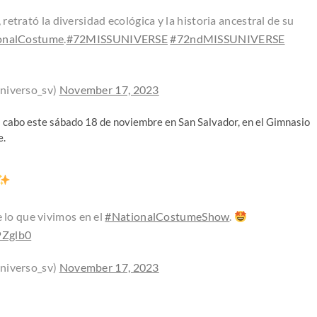
etrató la diversidad ecológica y la historia ancestral de su
onalCostume
.
#72MISSUNIVERSE
#72ndMISSUNIVERSE
niverso_sv)
November 17, 2023
 a cabo este sábado 18 de noviembre en San Salvador, en el Gimnasio
e.
e lo que vivimos en el
#NationalCostumeShow
.
fPZglb0
niverso_sv)
November 17, 2023