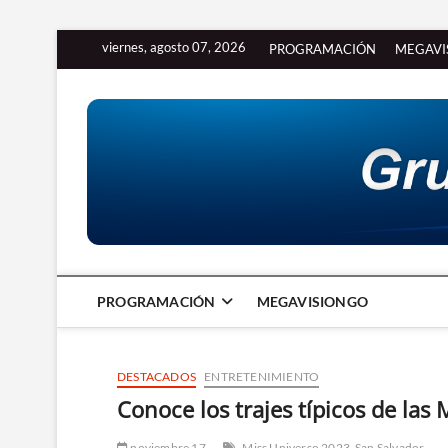
Saltar
viernes, agosto 07, 2026
PROGRAMACIÓN
MEGAVI
al
contenido
PROGRAMACIÓN
MEGAVISIONGO
DESTACADOS
ENTRETENIMIENTO
Conoce los trajes típicos de las
noviembre 17
Miss Universo 2023
San Salvador