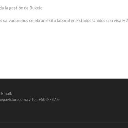
da la gestión de Bukele
Entrada
siguiente:
 salvadoreños celebran éxito laboral en Estados Unidos con visa H
 Email:
gavision.com.sv Tel: +503-7877-