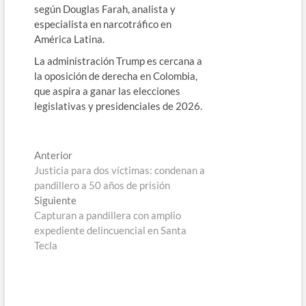
según Douglas Farah, analista y
especialista en narcotráfico en
América Latina.
La administración Trump es cercana a
la oposición de derecha en Colombia,
que aspira a ganar las elecciones
legislativas y presidenciales de 2026.
Navegación
Entrada
Anterior
anterior:
Justicia para dos víctimas: condenan a
de
pandillero a 50 años de prisión
entradas
Entrada
Siguiente
siguiente:
Capturan a pandillera con amplio
expediente delincuencial en Santa
Tecla