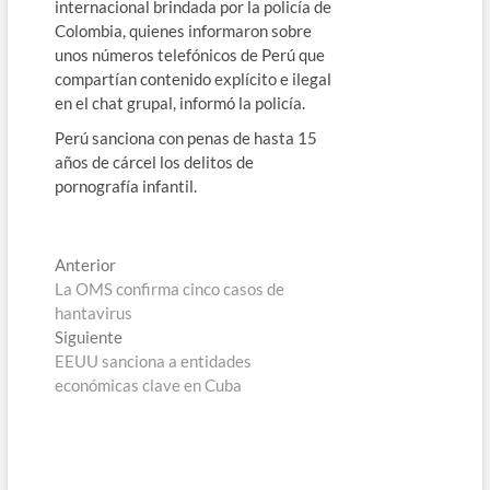
internacional brindada por la policía de
Colombia, quienes informaron sobre
unos números telefónicos de Perú que
compartían contenido explícito e ilegal
en el chat grupal, informó la policía.
Perú sanciona con penas de hasta 15
años de cárcel los delitos de
pornografía infantil.
Navegación
Entrada
Anterior
anterior:
La OMS confirma cinco casos de
de
hantavirus
entradas
Entrada
Siguiente
siguiente:
EEUU sanciona a entidades
económicas clave en Cuba